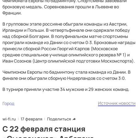
чемпионата Европы по бадминтону. Спортсмены завоевали
бронзовую медаль. Соревнования прошли в Льевене во
Франции.
В групповом этапе россияне обыграли команды из Австрии,
Ирландии и Польши. В четвертьфинале они одержали победу
над сборной Болгарии. В полуфинальном матче спортсмены
проиграли команде из Дании со счетом 0:3. Бронзовые награды
принесли сборной России Георгий Карпов (Московское
среднее специальное училище олимпийского резерва № 1) и
Иван Созонов (Центр олимпийской подготовки Москомспорта).
Чемпионом Европы по бадминтону стала команда из Дании. В
финале они обыграли сборную Нидерландов со счетом 3:0.
В турнире приняли участие 34 мужские и 29 женских команд.
Источник новости
Город
wi-fi.ru
17 февраля
Поделиться
С 22 февраля станция