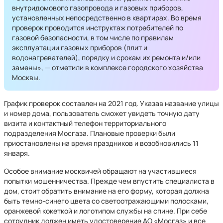
внутридомового газопровода и газовых приборов,
установленных непосредственно в квартирах. Во время
проверок проводится инструктаж потребителей по
газовой безопасности, в том числе по правилам
эксплуатации газовых приборов (плит и
водонагревателей), порядку и срокам их ремонта и/или
замены», — отметили в комплексе городского хозяйства
Москвы.
График проверок составлен на 2021 год. Указав название улицы
и номер дома, пользователь сможет увидеть точную дату
визита и контактный телефон территориального
подразделения Мосгаза. Плановые проверки были
приостановлены на время праздников и возобновились 11
января.
Особое внимание москвичей обращают на участившиеся
попытки мошенничества. Прежде чем впустить специалиста в
дом, стоит обратить внимание на его форму, которая должна
быть темно-синего цвета со светоотражающими полосками,
оранжевой кокеткой и логотипом службы на спине. При себе
сотрудник должен иметь удостоверение АО «Мосгаз» и все