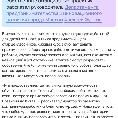
собственные амбициозные проекты», —
рассказал руководитель
Департамента
предпринимательства и инновационного
развития города Москвы
Алексей Фурсин
.
В механического ассистента загружено два курса: базовый —
для детей от 12 лет, а также продвинутый — для
старшеклассников. Каждый курс включает девять
практических лабораторных работ: дети узнают, как управлять
роботом, изучат систему распознавания лиц, познакомятся с
навигацией в робототехнике, а также смогут разработать
собственный кейс применения сервисного робота. Благодаря
контактированию с производителем различные идеи
школьников могут быть использованы.
«Мы предоставляем детям уникальную возможность
обучаться вместе с “живым” российским роботом, точные
копии которого прямо сейчас работают по всему миру — от
Бразилии до Китая, — рассказал директор по развитию
компании-разработчика Олег Кивокурцев. — Наша идея в том,
что любое удачное решение может попасть из лаборатории
прямо к нашим разработчикам, а затем — появиться на роботе,