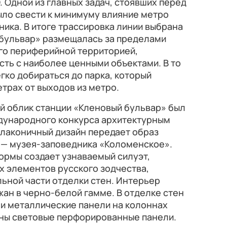
Одной из главных задач, стоявших перед
ыло свести к минимуму влияние метро
ика. В итоге трассировка линии выбрана
 бульвар» размещалась за пределами
его периферийной территорией,
сть с наиболее ценными объектами. В то
гко добираться до парка, который
етрах от выходов из метро.
 облик станции «Кленовый бульвар» был
дународного конкурса архитектурным
лаконичный дизайн передает образ
 — музея-заповедника «Коломенское».
ормы создает узнаваемый силуэт,
х элементов русского зодчества,
льной части отделки стен. Интерьер
ан в черно-белой гамме. В отделке стен
 и металлические панели на колоннах
ены световые перфорированные панели.