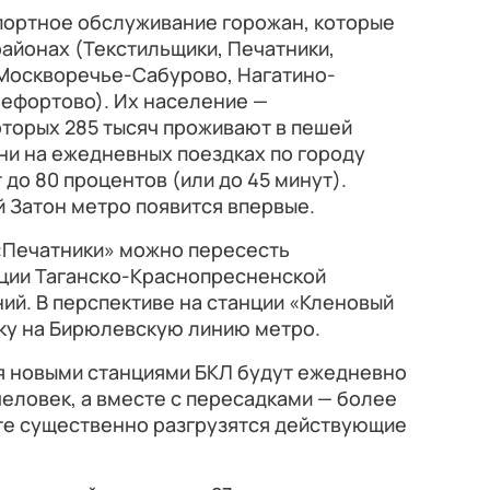
портное обслуживание горожан, которые
районах (Текстильщики, Печатники,
 Москворечье-Сабурово, Нагатино-
Лефортово). Их население —
которых 285 тысяч проживают в пешей
ни на ежедневных поездках по городу
до 80 процентов (или до 45 минут).
й Затон метро появится впервые.
 «Печатники» можно пересесть
ции Таганско-Краснопресненской
ий. В перспективе на станции «Кленовый
ку на Бирюлевскую линию метро.
ия новыми станциями БКЛ будут ежедневно
человек, а вместе с пересадками — более
ате существенно разгрузятся действующие