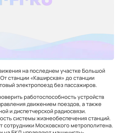
движения на последнем участке Большой
 От станции «Каширская» до станции
товый электропоезд без пассажиров.
проверить работоспособность устройств
правления движением поездов, а также
ной и диспетчерской радиосвязи.
ость системы жизнеобеспечения станций.
ют сотрудники Московского метрополитена.
и на БКЛ управляют машинисты-