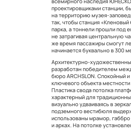
всемирного наследия ЮНЕСКО. 
проектировщиками станции, б
на территорию музея-заповедн
так, чтобы станция «Кленовый
парка, а тоннели прошли под 
не затрагивая центральную ча
же время пассажиры смогут ле
начинается буквально в 300 м
Архитектурно-художественный
разработан победителем меж
бюро ARCHSLON. Спокойный и 
ключевого объекта местности
Пластика свода потолка платф
характерный для традиционны
визуально удваиваясь в зерка
подземного вестибюля выдерж
использованы мрамор, габбро
и арках. На потолке установл