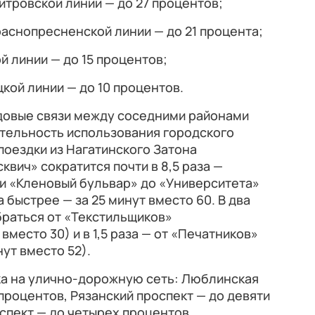
тровской линии — до 27 процентов;
аснопресненской линии — до 21 процента;
 линии — до 15 процентов;
ой линии — до 10 процентов.
довые связи между соседними районами
ательность использования городского
поездки из Нагатинского Затона
квич» сократится почти в 8,5 раза —
ции «Кленовый бульвар» до «Университета»
а быстрее — за 25 минут вместо 60. В два
браться от «Текстильщиков»
вместо 30) и в 1,5 раза — от «Печатников»
нут вместо 52).
зка на улично-дорожную сеть: Люблинская
процентов, Рязанский проспект — до девяти
спект — до четырех процентов.