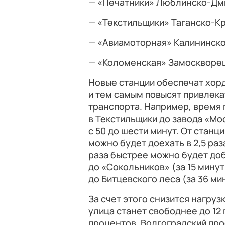
— «Печатники» Люблинско-Дми
— «Текстильщики» Таганско-Кр
— «Авиамоторная» Калининской
— «Коломенская» Замоскворецк
Новые станции обеспечат хор
и тем самым повысят привлек
транспорта. Например, время 
в Текстильщики до завода «Мос
с 50 до шести минут. От стан
можно будет доехать в 2,5 раз
раза быстрее можно будет до
до «Сокольников» (за 15 минут 
до Битцевского леса (за 36 ми
За счет этого снизится нагру
улица станет свободнее до 12 
процентов, Волгоградский про