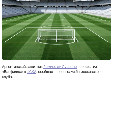
Аргентинский защитник
Рамиро ди Лусиано
перешел из
«Банфилда» в
ЦСКА
, сообщает пресс‑служба московского
клуба.