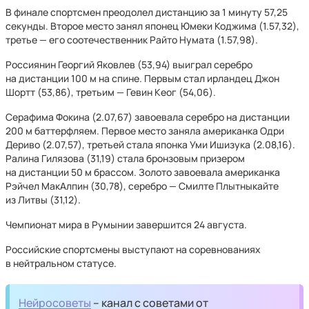
В финале спортсмен преодолел дистанцию за 1 минуту 57,25
секунды. Второе место занял японец Юмеки Коджима (1.57,32),
третье — его соотечественник Райто Нумата (1.57,98).
Россиянин Георгий Яковлев (53,94) выиграл серебро
на дистанции 100 м на спине. Первым стал ирландец Джон
Шортт (53,86), третьим — Гевин Кеог (54,06).
Серафима Фокина (2.07,67) завоевала серебро на дистанции
200 м баттерфляем. Первое место заняла американка Одри
Дериво (2.07,57), третьей стала японка Уми Ишизука (2.08,16).
Ралина Гилязова (31,19) стала бронзовым призером
на дистанции 50 м брассом. Золото завоевала американка
Рэйчел МакАлпин (30,78), серебро — Смилте Плытныкайте
из Литвы (31,12).
Чемпионат мира в Румынии завершится 24 августа.
Российские спортсмены выступают на соревнованиях
в нейтральном статусе.
Нейросоветы
– канал с советами от