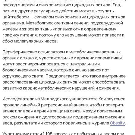
расход энергии и синхронизацию циркадных ритмов. Еда,
питье и другие регулярные действия могут выступать
цайтгебером — сигналом синхронизации циркадных ритмов
организма. Метаболические ткани печени, поджелудочной
железы и жировая ткань «привыкают» к определенному
графику питания, поэтому его нарушение может привести к
сбою молекулярных часов.
Периферические осцилляторы в метаболически активных
органах и тканях, чувствительные к времени приема пищи,
могут рассинхронизироваться с центральными
биологическими часами, которые сильно зависят от
окружающего света. Предполагается, что такое внутреннее
рассогласование циркадных ритмов может способствовать
развитию кардиометаболических нарушений и ожирения.
Исследователи из Мадридского университета Комплутенсе
провели линейный регрессионный анализ, чтобы проверить,
влияет ли время приема пищи на связь между полигенным
риском ожирения и долгосрочным поддержанием снижения
веса, результатами которого поделились в журнале
Obesity
.
Участниками стали 1 195 взрослых с избыточным весом или