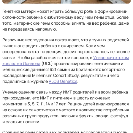
Генетика матери может играть бóльшую роль в формировании
склонности ребенка к избыточному весу, чем гены отца. Более
того, материнские гены способны влиять на вес ребенка, даже
не передаваясь напрямую.
Различные исследования показывают, что у тучных родителей
выше шанс родить ребенка с ожирением. Как и чем
опосредована эта тенденция, до сих пор оставалось не вполне
ясным. Чтобы разобраться в этом вопросе, в
Университетском
колледже Лондона
(UCL) проанализировали генетические и
медицинские данные 2 621 семьи из британского когортного
исследования Millennium Cohort Study, результатами чего
поделились в журнале
PLOS Genetics
.
Ученые оценили связь между ИМТ родителей и весом ребенка
при рождении, его ИМТ и питанием в шесть ключевых
моментов: в 3, 5, 7, 11, 14 и 17 лет. Рацион детей анализировался
на основе их самоотчетов о частоте и количестве потребления
различных групп продуктов, включая фрукты, овощи, фастфуд
и сладкие напитки.
Сравнивая гены детей и их родителей, исследователи смогли