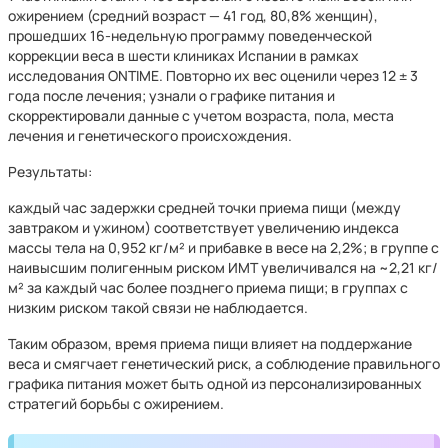
ожирением (средний возраст — 41 год, 80,8% женщин),
прошедших 16-недельную программу поведенческой
коррекции веса в шести клиниках Испании в рамках
исследования ONTIME. Повторно их вес оценили через 12 ± 3
года после лечения; узнали о графике питания и
скорректировали данные с учетом возраста, пола, места
лечения и генетического происхождения.
Результаты:
каждый час задержки средней точки приема пищи (между
завтраком и ужином) соответствует увеличению индекса
массы тела на 0,952 кг/м² и прибавке в весе на 2,2%; в группе с
наивысшим полигенным риском ИМТ увеличивался на ~2,21 кг/
м² за каждый час более позднего приема пищи; в группах с
низким риском такой связи не наблюдается.
Таким образом, время приема пищи влияет на поддержание
веса и смягчает генетический риск, а соблюдение правильного
графика питания может быть одной из персонализированных
стратегий борьбы с ожирением.