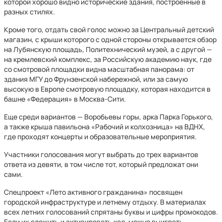
которой хорошо видно исторические здания, построенные в
разных стилях.
Кроме того, отдать свой голос можно за Центральный детский
магазин, с крыши которого с одной стороны открывается обзор
на Лубянскую площадь, Политехнический музей, а с другой —
на кремлевский комплекс, за Российскую академию наук, где
со смотровой площадки видна масштабная панорама: от
здания МГУ до Фрунзенской набережной, или за самую
высокую в Европе смотровую площадку, которая находится в
башне «Федерация» в Москва-Сити.
Еще среди вариантов — Воробьевы горы, арка Парка Горького,
а также крыша павильона «Рабочий и колхозница» на ВДНХ,
где проходят концерты и образовательные мероприятия.
Участники голосования могут выбрать до трех вариантов
ответа из девяти, в том числе тот, который предложат они
сами.
Спецпроект «Лето активного гражданина» посвящен
городской инфраструктуре и летнему отдыху. В материалах
всех летних голосований спрятаны буквы и цифры промокодов.
Если их сложить и активировать код, можно выиграть