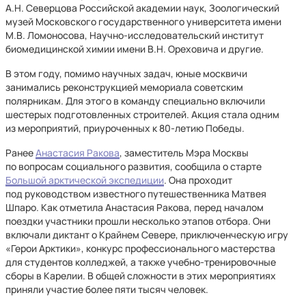
А.Н. Северцова Российской академии наук, Зоологический
музей Московского государственного университета имени
М.В. Ломоносова, Научно-исследовательский институт
биомедицинской химии имени В.Н. Ореховича и другие.
В этом году, помимо научных задач, юные москвичи
занимались реконструкцией мемориала советским
полярникам. Для этого в команду специально включили
шестерых подготовленных строителей. Акция стала одним
из мероприятий, приуроченных к 80-летию Победы.
Ранее
Анастасия Ракова
, заместитель Мэра Москвы
по вопросам социального развития, сообщила о старте
Большой арктической экспедиции
. Она проходит
под руководством известного путешественника Матвея
Шпаро. Как отметила Анастасия Ракова, перед началом
поездки участники прошли несколько этапов отбора. Они
включали диктант о Крайнем Севере, приключенческую игру
«Герои Арктики», конкурс профессионального мастерства
для студентов колледжей, а также учебно-тренировочные
сборы в Карелии. В общей сложности в этих мероприятиях
приняли участие более пяти тысяч человек.