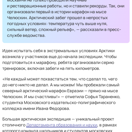
и реставрационные работы, но и ставили рекорды. Так, они
организовали первый в истории марафон на мысе
Челюскин. Арктический забег прошел в непростых
погодных условиях: температура чуть выше нуля,
сильный ветер, сложный рельеф», — рассказали в пресс-
службе ведомства.
Идея испытать себя в экстремальных условиях Арктики
возникла у участников еще до начала экспедиции. Чтобы
подготовиться к марафону, ребята организовали серию
тренировок, включая забеги на пять километров.
«Не каждый может похвастаться тем, что сделал то, чего
до него никто не делал. А мы можем! Мы пробежали самый
северный арктический марафон Евразии — прямо на мысе
Челюскин. И мы счастливы!» — отметила Софья Тараненко,
студентка Московского издательско-полиграфического
колледжа имени Ивана Федорова.
Большая арктическая экспедиция — уникальный проект
столичного
Департамента образования и науки
, в рамках
которого команда школьников и студентов московских