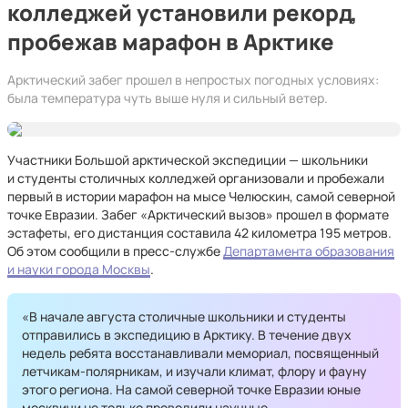
колледжей установили рекорд,
пробежав марафон в Арктике
Арктический забег прошел в непростых погодных условиях:
была температура чуть выше нуля и сильный ветер.
Участники Большой арктической экспедиции — школьники
и студенты столичных колледжей организовали и пробежали
первый в истории марафон на мысе Челюскин, самой северной
точке Евразии. Забег «Арктический вызов» прошел в формате
эстафеты, его дистанция составила 42 километра 195 метров.
Об этом сообщили в пресс-службе
Департамента образования
и науки города Москвы
.
«В начале августа столичные школьники и студенты
отправились в экспедицию в Арктику. В течение двух
недель ребята восстанавливали мемориал, посвященный
летчикам-полярникам, и изучали климат, флору и фауну
этого региона. На самой северной точке Евразии юные
москвичи не только проводили научные