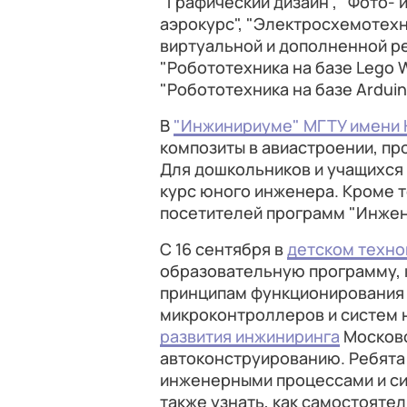
"Графический дизайн", "Фото-
аэрокурс", "Электросхемотехни
виртуальной и дополненной ре
"Робототехника на базе Lego W
"Робототехника на базе Arduin
В
"Инжинириуме" МГТУ имени 
композиты в авиастроении, п
Для дошкольников и учащихся
курс юного инженера. Кроме т
посетителей программ "Инжене
С 16 сентября в
детском техно
образовательную программу, 
принципам функционирования
микроконтроллеров и систем н
развития инжиниринга
Московс
автоконструированию. Ребята
инженерными процессами и си
также узнать, как самостояте