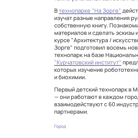
В
технопарке "На Зорге"
дейст
изучат разные направления ру
собственную книгу. Познаком
материалов и сделать эскизы 
курсе "Архитектура / искусств
Зорге" подготовил восемь нов
технопарк на базе Националь
"Курчатовский институт"
предл
которых изучение робототехн
и биохимии.
Первый детский технопарк в Мо
— они работают в каждом горо
взаимодействуют с 60 индуст
партнерами.
Город