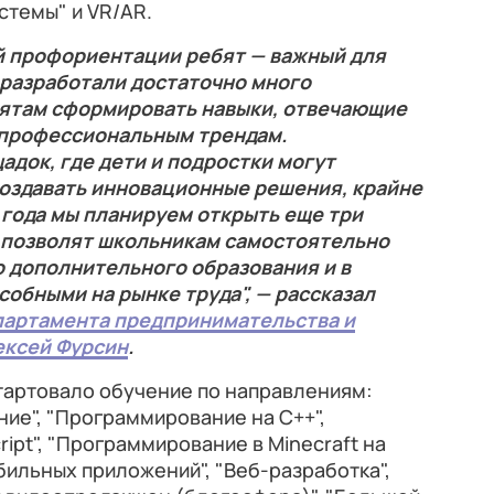
стемы" и VR/AR.
й профориентации ребят — важный для
 разработали достаточно много
ятам сформировать навыки, отвечающие
профессиональным трендам.
адок, где дети и подростки могут
создавать инновационные решения, крайне
а года мы планируем открыть еще три
е позволят школьникам самостоятельно
 дополнительного образования и в
обными на рынке труда", — рассказал
артамента предпринимательства и
ексей Фурсин
.
артовало обучение по направлениям:
ие", "Программирование на С++",
ipt", "Программирование в Minecraft на
бильных приложений", "Веб-разработка",