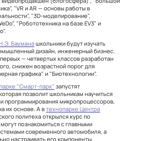
 и видеопродакшен (блогосфера)", "Большой
ка", "VR и AR — основы работы в
альности", "3D-моделирование",
eDo", "Робототехника на базе EV3" и
o".
Н.Э. Баумана
школьники будут изучать
ромышленный дизайн, инженерный бизнес.
 первых — четвертых классов разработан
ого, снижен возрастной порог для
рная графика" и "Биотехнологии".
парке "Смарт-парк"
запустят
которая позволит школьникам научиться
 и программирования микропроцессоров,
а их основе. А в
технопарке Центра
кого политеха открылся курс по
 могут познакомиться с главными
стемами современного автомобиля, а
льно настраивать его компоненты.