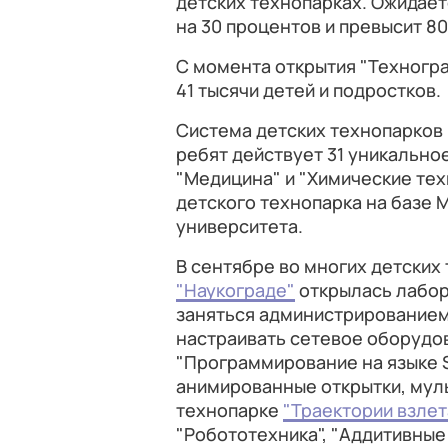
детских технопарках. Ожидаетс
на 30 процентов и превысит 80
С момента открытия "Техногр
41 тысячи детей и подростков.
Система детских технопарков 
ребят действует 31 уникально
"Медицина" и "Химические те
детского технопарка на базе
университета.
В сентябре во многих детских
"Наукограде"
открылась лабор
заняться администрированием 
настраивать сетевое оборудов
"Программирование на языке S
анимированные открытки, мул
технопарке
"Траектории взлет
"Робототехника", "Аддитивные