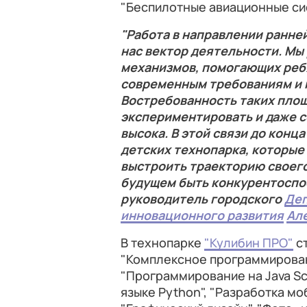
"Беспилотные авиационные си
"Работа в направлении ранне
нас вектор деятельности. Мы
механизмов, помогающих реб
современным требованиям и 
Востребованность таких площ
экспериментировать и даже 
высока. В этой связи до конц
детских технопарка, которы
выстроить траекторию своего
будущем быть конкурентоспос
руководитель городского
Деп
инновационного развития
Ал
В технопарке
"Кулибин ПРО"
ст
"Комплексное программирован
"Программирование на Java Scr
языке Python", "Разработка мо