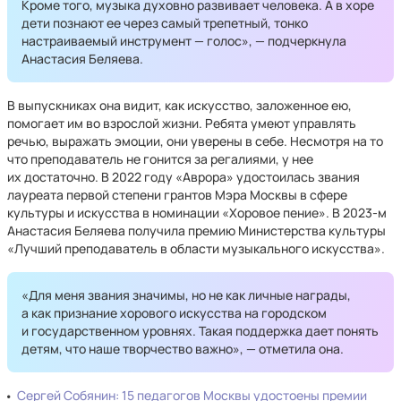
Кроме того, музыка духовно развивает человека. А в хоре
дети познают ее через самый трепетный, тонко
настраиваемый инструмент — голос», — подчеркнула
Анастасия Беляева.
В выпускниках она видит, как искусство, заложенное ею,
помогает им во взрослой жизни. Ребята умеют управлять
речью, выражать эмоции, они уверены в себе. Несмотря на то
что преподаватель не гонится за регалиями, у нее
их достаточно. В 2022 году «Аврора» удостоилась звания
лауреата первой степени грантов Мэра Москвы в сфере
культуры и искусства в номинации «Хоровое пение». В 2023-м
Анастасия Беляева получила премию Министерства культуры
«Лучший преподаватель в области музыкального искусства».
«Для меня звания значимы, но не как личные награды,
а как признание хорового искусства на городском
и государственном уровнях. Такая поддержка дает понять
детям, что наше творчество важно», — отметила она.
Сергей Собянин: 15 педагогов Москвы удостоены премии