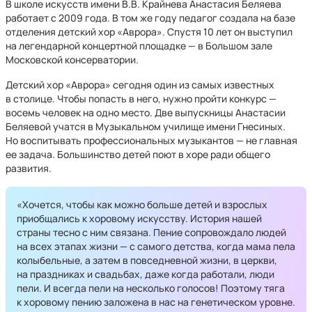
В школе искусств имени В.В. Крайнева Анастасия Беляева
работает с 2009 года. В том же году педагог создала на базе
отделения детский хор «Аврора». Спустя 10 лет он выступил
на легендарной концертной площадке — в Большом зале
Московской консерватории.
Детский хор «Аврора» сегодня один из самых известных
в столице. Чтобы попасть в него, нужно пройти конкурс —
восемь человек на одно место. Две выпускницы Анастасии
Беляевой учатся в Музыкальном училище имени Гнесиных.
Но воспитывать профессиональных музыкантов — не главная
ее задача. Большинство детей поют в хоре ради общего
развития.
«Хочется, чтобы как можно больше детей и взрослых
приобщались к хоровому искусству. История нашей
страны тесно с ним связана. Пение сопровождало людей
на всех этапах жизни — с самого детства, когда мама пела
колыбельные, а затем в повседневной жизни, в церкви,
на праздниках и свадьбах, даже когда работали, люди
пели. И всегда пели на несколько голосов! Поэтому тяга
к хоровому пению заложена в нас на генетическом уровне.