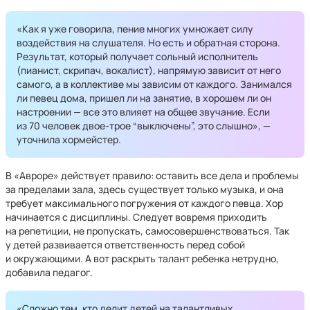
«Как я уже говорила, пение многих умножает силу
воздействия на слушателя. Но есть и обратная сторона.
Результат, который получает сольный исполнитель
(пианист, скрипач, вокалист), напрямую зависит от него
самого, а в коллективе мы зависим от каждого. Занимался
ли певец дома, пришел ли на занятие, в хорошем ли он
настроении — все это влияет на общее звучание. Если
из 70 человек двое-трое “выключены”, это слышно», —
уточнила хормейстер.
В «Авроре» действует правило: оставить все дела и проблемы
за пределами зала, здесь существует только музыка, и она
требует максимального погружения от каждого певца. Хор
начинается с дисциплины. Следует вовремя приходить
на репетиции, не пропускать, самосовершенствоваться. Так
у детей развивается ответственность перед собой
и окружающими. А вот раскрыть талант ребенка нетрудно,
добавила педагог.
«Сложно тем, кто делит детей на талантливых