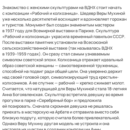
Знакомство с женскими скульптурами на ВДНХ стоит начать
с композиции «Рабочий и колхозница». Шедевр Веры Мухиной
уже несколько десятилетий восхищает и вдохновляет горожан
и туристов. Монумент был создан знаменитым мастером
в 1937 году для Всемирной выставки в Париже. Скульптура
«Рабочий и колхозница» украсила временный павильон СССР.
После выставки памятник установили на Всесоюзной
сельскохозяйственной выставке (так называлась ВДНХ
в 1939–1959 годах). Он сразу стал самым узнаваемым
символом советской эпохи. Колхозница отражает идеальный
образ советской женщины — самоотверженной труженицы,
способной на подвиг ради общей цели. Она уверенно держит
над своей головой серп, символизирующий труд крестьян-
колхозников. А ее спутник — рабочий — крепко сжимает молот.
Считается, что натурщицей для Веры Мухиной стала 18-летняя
Анна Богоявленская. Скульптор встретила девушку во время
прогулки в парке «Серебряный бор» и предложила
ей позировать. Сначала скромная девушка не решалась
приехать в мастерскую на Арбате и отправила вместо себя
близкую подругу, которую считала более привлекательной.
Однако Веру Мухину другая модель не устроила и она
настояла на участии в создании композиции Анны