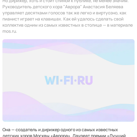
Но дирижер, хоть и стоит спиной к публике, не менее значим.
Руководитель детского хора "Аврора" Анастасия Беляева
управляет десятками голосов так же легко и виртуозно, как
пианист играет на клавишах. Как ей удалось сделать свой
коллектив одним из самых известных в столице — в материале
mos.ru.
Она — создатель и дирижер одного из самых известных
детских хоров Москвы «Аврора». Лауреат премии «Лучший