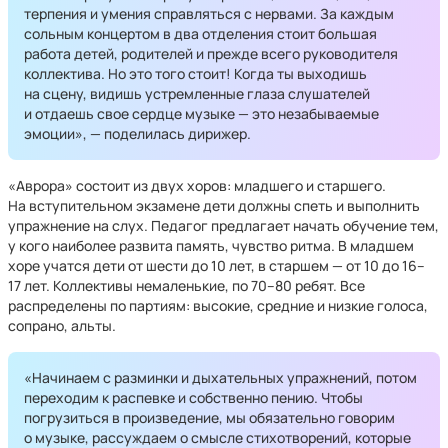
терпения и умения справляться с нервами. За каждым
сольным концертом в два отделения стоит большая
работа детей, родителей и прежде всего руководителя
коллектива. Но это того стоит! Когда ты выходишь
на сцену, видишь устремленные глаза слушателей
и отдаешь свое сердце музыке — это незабываемые
эмоции», — поделилась дирижер.
«Аврора» состоит из двух хоров: младшего и старшего.
На вступительном экзамене дети должны спеть и выполнить
упражнение на слух. Педагог предлагает начать обучение тем,
у кого наиболее развита память, чувство ритма. В младшем
хоре учатся дети от шести до 10 лет, в старшем — от 10 до 16–
17 лет. Коллективы немаленькие, по 70–80 ребят. Все
распределены по партиям: высокие, средние и низкие голоса,
сопрано, альты.
«Начинаем с разминки и дыхательных упражнений, потом
переходим к распевке и собственно пению. Чтобы
погрузиться в произведение, мы обязательно говорим
о музыке, рассуждаем о смысле стихотворений, которые