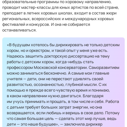
образовательные программы по хоровому направлению,
проводит мастер-классы для юных артистов по всей стране,
преподает в летних хоровых школах, входит в состав жюри
региональных, всероссийских и международных хоровых
фестивалей и конкурсов. И она не собирается
останавливаться.
«В будущем хотелось бы дирижировать не только детским
хором, но и оркестром, и такой опыт у меня уже есть.
Надеюсь защитить докторскую диссертацию на тему
работы с детским хором, когда-нибудь стать
профессором Московской консерватории. Саморазвитием
можно заниматься бесконечно. А самые мои главные
учителя — дети, они не перестают удивлять своей
развитостью, осознанностью, глубиной мысли. С их
помощью я прежде всего чувствую время и понимаю,
в каком направлении нужно двигаться. Благодаря
им учусь принимать и прощать, в том числе и себя. Работа
с детьми требует больших затрат энергии, но она
возвращается, если любишь и веришь в свое дело. Потому
что самая большая цель — сделать этот мир лучше, ведь
дети — это наше будущее», — заключила дирижер