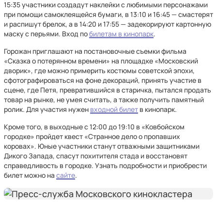
15:35 участники создадут наклейки с любимыми персонажами
при помощи самоклеящейся бумаги, в 13:10 и 16:45 — смастерят
и распишут брелок, а в 14:20 и 17:55 — задекорируют картонную
маску с перьями. Вход по
билетам в кинопарк
.
Горожан приглашают на постановочные съемки фильма
«Сказка о потерянном времени» на площадке «Московский
дворик», где можно примерить костюмы советской эпохи,
сфотографироваться на фоне декораций, принять участие в
сцене, где Петя, превратившийся в старичка, пытался продать
товар на рынке, не умея считать, а также получить памятный
ролик. Для участия нужен
входной билет
в кинопарк.
Кроме того, в выходные с 12:00 до 19:10 в «Ковбойском
городке» пройдет квест «Странное дело о пропавших
коровах». Юные участники станут отважными защитниками
Дикого Запада, спасут похитителя стада и восстановят
справедливость в городке. Узнать подробности и приобрести
билет можно на
сайте
.