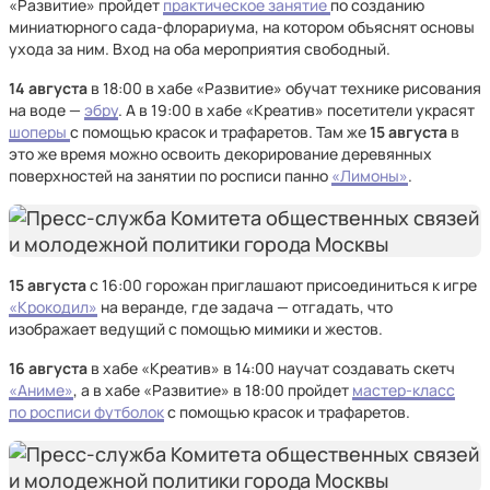
«Развитие» пройдет
практическое занятие
по созданию
миниатюрного сада-флорариума, на котором объяснят основы
ухода за ним. Вход на оба мероприятия свободный.
14 августа
в 18:00 в хабе «Развитие» обучат технике рисования
на воде —
эбру
. А в 19:00 в хабе «Креатив» посетители украсят
шоперы
с помощью красок и трафаретов. Там же
15 августа
в
это же время можно освоить декорирование деревянных
поверхностей на занятии по росписи панно
«Лимоны»
.
15 августа
с 16:00 горожан приглашают присоединиться к игре
«Крокодил»
на веранде, где задача — отгадать, что
изображает ведущий с помощью мимики и жестов.
16 августа
в хабе «Креатив» в 14:00 научат создавать скетч
«Аниме»
, а в хабе «Развитие» в 18:00 пройдет
мастер-класс
по росписи футболок
с помощью красок и трафаретов.