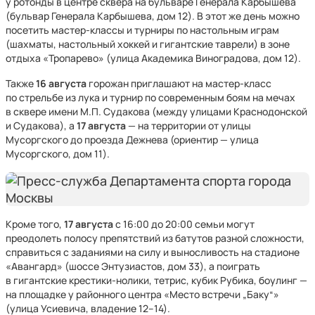
у ротонды в центре сквера на бульваре Генерала Карбышева
(бульвар Генерала Карбышева, дом 12). В этот же день можно
посетить мастер-классы и турниры по настольным играм
(шахматы, настольный хоккей и гигантские таврели) в зоне
отдыха «Тропарево» (улица Академика Виноградова, дом 12).
Также
16 августа
горожан приглашают на мастер-класс
по стрельбе из лука и турнир по современным боям на мечах
в сквере имени М.П. Судакова (между улицами Краснодонской
и Судакова), а
17 августа
— на территории от улицы
Мусоргского до проезда Дежнева (ориентир — улица
Мусоргского, дом 11).
Кроме того,
17 августа
с 16:00 до 20:00 семьи могут
преодолеть полосу препятствий из батутов разной сложности,
справиться с заданиями на силу и выносливость на стадионе
«Авангард» (шоссе Энтузиастов, дом 33), а поиграть
в гигантские крестики-нолики, тетрис, кубик Рубика, боулинг —
на площадке у районного центра «Место встречи „Баку“»
(улица Усиевича, владение 12–14).