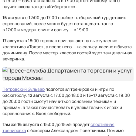
в 19:00 — бачата и сальса. А в 17:00 аргентинскому танго
научит школа танцев «Кибертанго».
16 августа
с 12:00 до 17:00 пройдет отборочный тур детских
соревнований, после можно будет потанцевать танго
в 17:00 и модерн-свинг и сальсу — в 19:00.
17 августа
в 18:00 горожан приглашают на выступление
коллектива «Тодэс», а после него — на сальсу-касино и бачата-
доминикану. После мастер-классов гостей ждет танцевальная
вечеринка.
Петровский бульвар
подготовил тренировки и игры по
баскетболу.
12 августа
с 17:00 до 18:00 и
15–17 августа
с 19:00
до 20:00 гости смогут научиться основным техникам и
приемам, а также поучаствовать в увлекательных играх и
соревнованиях. Вход свободный.
Там же
16 августа
с 15:00 до 15:45 пройдет
спортивная
тренировка
с боксером Александром Поветкиным. Помимо