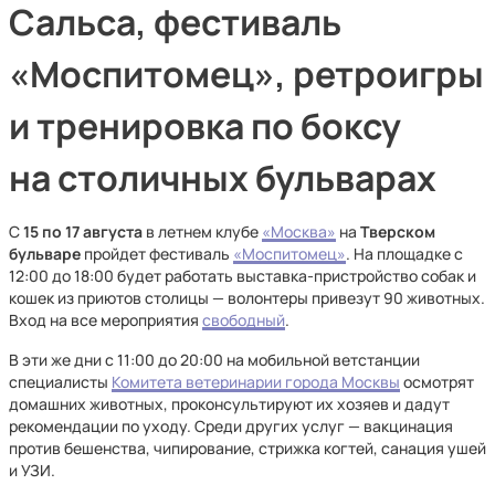
Сальса, фестиваль
«Моспитомец», ретроигры
и тренировка по боксу
на столичных бульварах
С
15 по 17 августа
в летнем клубе
«Москва»
на
Тверском
бульваре
пройдет фестиваль
«Моспитомец»
. На площадке с
12:00 до 18:00 будет работать выставка-пристройство собак и
кошек из приютов столицы — волонтеры привезут 90 животных.
Вход на все мероприятия
свободный
.
В эти же дни с 11:00 до 20:00 на мобильной ветстанции
специалисты
Комитета ветеринарии города Москвы
осмотрят
домашних животных, проконсультируют их хозяев и дадут
рекомендации по уходу. Среди других услуг — вакцинация
против бешенства, чипирование, стрижка когтей, санация ушей
и УЗИ.