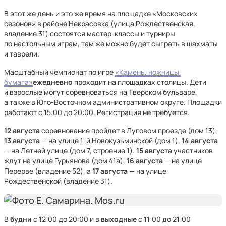
В этот же день и это же время на площадке «Московских
сезонов» в районе Некрасовка (улица Рождественская,
владение 31) состоятся мастер-классы и турниры
по настольным играм, там же можно будет сыграть в шахматы
и таврели.
Масштабный чемпионат по игре
«Камень, ножницы,
бумага»
ежедневно
проходит на площадках столицы. Дети
и взрослые могут соревноваться на Тверском бульваре,
а также в Юго-Восточном административном округе. Площадки
работают с 15:00 до 20:00. Регистрация не требуется.
12 августа
соревнование пройдет в Луговом проезде (дом 13),
13 августа
— на улице 1-й Новокузьминской (дом 1),
14 августа
— на Летней улице (дом 7, строение 1).
15 августа
участников
ждут на улице Гурьянова (дом 41а),
16 августа
— на улице
Перерве (владение 52), а
17 августа
— на улице
Рождественской (владение 31).
В
будни
с 12:00 до 20:00 и в
выходные
с 11:00 до 21:00