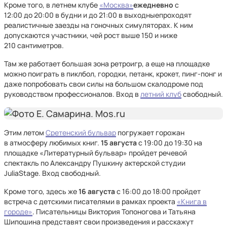
Кроме того, в летнем клубе
«Москва»
ежедневно
с
12:00 до 20:00 в будни и до 21:00 в выходныепроходят
реалистичные заезды на гоночных симуляторах. К ним
допускаются участники, чей рост выше 150 и ниже
210 сантиметров.
Там же работает большая зона ретроигр, а еще на площадке
можно поиграть в пиклбол, городки, петанк, крокет, пинг-понг и
даже попробовать свои силы на большом скалодроме под
руководством профессионалов. Вход в
летний клуб
свободный.
Этим летом
Сретенский бульвар
погружает горожан
в атмосферу любимых книг.
15 августа
с 19:00 до 19:30 на
площадке «Литературный бульвар» пройдет речевой
спектакль по Александру Пушкину актерской студии
JuliaStage. Вход свободный.
Кроме того, здесь же
16 августа
с 16:00 до 18:00 пройдет
встреча с детскими писателями в рамках проекта
«Книга в
городе»
. Писательницы Виктория Топоногова и Татьяна
Шипошина представят свои произведения и расскажут