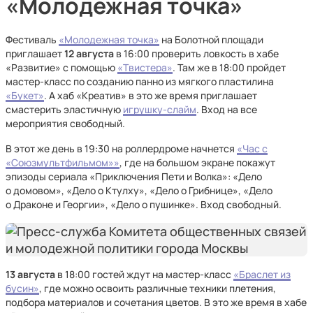
«Молодежная точка»
Фестиваль
«Молодежная точка»
на Болотной площади
приглашает
12 августа
в 16:00 проверить ловкость в хабе
«Развитие» с помощью
«Твистера»
. Там же в 18:00 пройдет
мастер-класс по созданию панно из мягкого пластилина
«Букет»
. А хаб «Креатив» в это же время приглашает
смастерить эластичную
игрушку-слайм
. Вход на все
мероприятия свободный.
В этот же день в 19:30 на роллердроме начнется
«Час с
«Союзмультфильмом»»
, где на большом экране покажут
эпизоды сериала «Приключения Пети и Волка»: «Дело
о домовом», «Дело о Ктулху», «Дело о Грибнице», «Дело
о Драконе и Георгии», «Дело о пушинке». Вход свободный.
13 августа
в 18:00 гостей ждут на мастер-класс
«Браслет из
бусин»
, где можно освоить различные техники плетения,
подбора материалов и сочетания цветов. В это же время в хабе