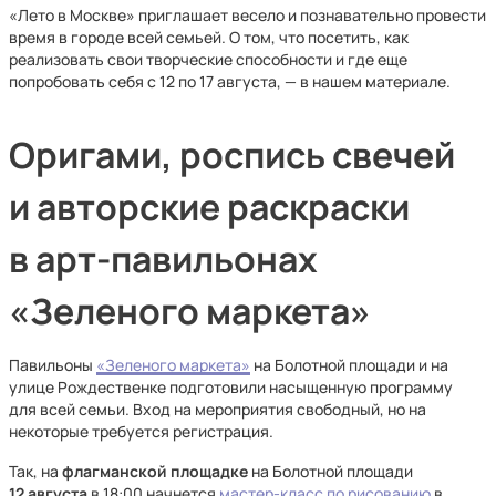
«Лето в Москве» приглашает весело и познавательно провести
время в городе всей семьей. О том, что посетить, как
реализовать свои творческие способности и где еще
попробовать себя с 12 по 17 августа, — в нашем материале.
Оригами, роспись свечей
и авторские раскраски
в арт-павильонах
«Зеленого маркета»
Павильоны
«Зеленого маркета»
на Болотной площади и на
улице Рождественке подготовили насыщенную программу
для всей семьи. Вход на мероприятия свободный, но на
некоторые требуется регистрация.
Так, на
флагманской площадке
на Болотной площади
12 августа
в 18:00 начнется
мастер-класс по рисованию
в