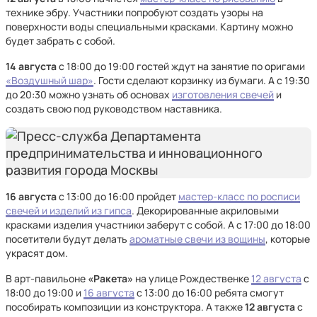
технике эбру. Участники попробуют создать узоры на
поверхности воды специальными красками. Картину можно
будет забрать с собой.
14 августа
с 18:00 до 19:00 гостей ждут на занятие по оригами
«Воздушный шар»
. Гости сделают корзинку из бумаги. А с 19:30
до 20:30 можно узнать об основах
изготовления свечей
и
создать свою под руководством наставника.
16 августа
с 13:00 до 16:00 пройдет
мастер-класс по росписи
свечей и изделий из гипса
. Декорированные акриловыми
красками изделия участники заберут с собой. А с 17:00 до 18:00
посетители будут делать
ароматные свечи из вощины
, которые
украсят дом.
В арт-павильоне
«Ракета»
на улице Рождественке
12 августа
с
18:00 до 19:00 и
16 августа
с 13:00 до 16:00 ребята смогут
пособирать композиции из конструктора. А также
12 августа
с