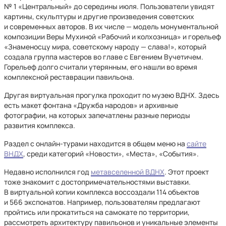
№ 1 «Центральный» до середины июля. Пользователи увидят
картины, скульптуры и другие произведения советских
и современных авторов. В их числе — модель монументальной
композиции Веры Мухиной «Рабочий и колхозница» и горельеф
«Знаменосцу мира, советскому народу — слава!», который
создала группа мастеров во главе с Евгением Вучетичем.
Горельеф долго считали утерянным, его нашли во время
комплексной реставрации павильона.
Другая виртуальная прогулка проходит по музею ВДНХ. Здесь
есть макет фонтана «Дружба народов» и архивные
фотографии, на которых запечатлены разные периоды
развития комплекса.
Раздел с онлайн-турами находится в общем меню на
сайте
ВНДХ
, среди категорий «Новости», «Места», «События».
Недавно исполнился год
метавселенной ВДНХ
. Этот проект
тоже знакомит с достопримечательностями выставки.
В виртуальной копии комплекса воссоздали 114 объектов
и 566 экспонатов. Например, пользователям предлагают
пройтись или прокатиться на самокате по территории,
рассмотреть архитектуру павильонов и уникальные элементы