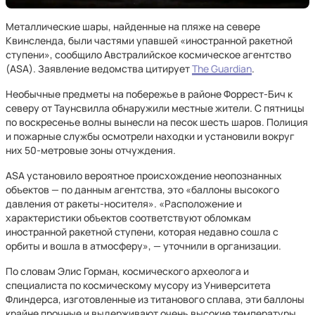
Металлические шары, найденные на пляже на севере
Квинсленда, были частями упавшей «иностранной ракетной
ступени», сообщило Австралийское космическое агентство
(ASA). Заявление ведомства цитирует
The Guardian
.
Необычные предметы на побережье в районе Форрест-Бич к
северу от Таунсвилла обнаружили местные жители. С пятницы
по воскресенье волны вынесли на песок шесть шаров. Полиция
и пожарные службы осмотрели находки и установили вокруг
них 50-метровые зоны отчуждения.
ASA установило вероятное происхождение неопознанных
объектов — по данным агентства, это «баллоны высокого
давления от ракеты-носителя». «Расположение и
характеристики объектов соответствуют обломкам
иностранной ракетной ступени, которая недавно сошла с
орбиты и вошла в атмосферу», — уточнили в организации.
По словам Элис Горман, космического археолога и
специалиста по космическому мусору из Университета
Флиндерса, изготовленные из титанового сплава, эти баллоны
крайне прочные и выдерживают очень высокие температуры.