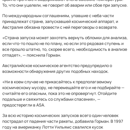
То, что они уцелели, не говорит об аварии или сбое при запуске.
По международным соглашениям, упавшие с неба части
принадлежат стране, запускавшей космический аппарат, и
Австралия обязана провести с ней переговоры о возврате.
«Страна запуска может захотеть вернуть обломки для анализа,
если что-то пошло не по плану, но если это рядовая ступень и
все прошло штатно, то, скорее всего, необходимость в анализе
отпадет», — пояснила Горман.
Австралийское космическое агентство предупредило о
возможности обнаружения других подобных находок.
«Ни в коем случае не прикасайтесь к предполагаемому
космическому мусору, не перемещайте его и не подбирайте —
считайте его опасным, пока это не опровергнут. Отойдите
подальше и свяжитесь со службами спасения», —
предостерегли в ASA.
За всю историю космических запусков всего один человек
пострадал от падения части ракеты, добавила Горман. В 1997
году на американку Лотти Уильямс свалился кусок