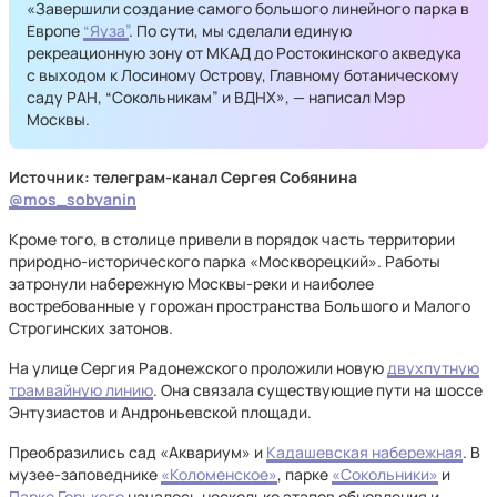
«Завершили создание самого большого линейного парка в
Европе
“Яуза”
. По сути, мы сделали единую
рекреационную зону от МКАД до Ростокинского акведука
с выходом к Лосиному Острову, Главному ботаническому
саду РАН, “Сокольникам” и ВДНХ», — написал Мэр
Москвы.
Источник: телеграм-канал Сергея Собянина
@mos_sobyanin
Кроме того, в столице привели в порядок часть территории
природно-исторического парка «Москворецкий». Работы
затронули набережную Москвы-реки и наиболее
востребованные у горожан пространства Большого и Малого
Строгинских затонов.
На улице Сергия Радонежского проложили новую
двухпутную
трамвайную линию
. Она связала существующие пути на шоссе
Энтузиастов и Андроньевской площади.
Преобразились сад «Аквариум» и
Кадашевская набережная
. В
музее-заповеднике
«Коломенское»
, парке
«Сокольники»
и
Парке Горького
началось несколько этапов обновления и