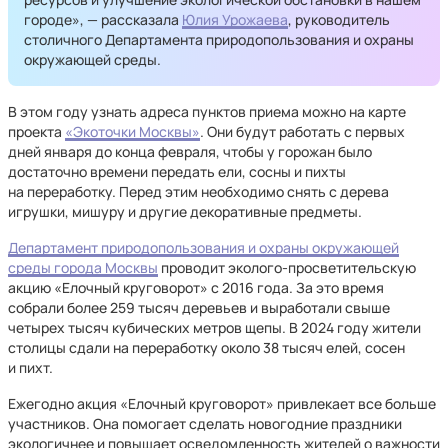
городе», — рассказала
Юлия Урожаева
, руководитель
столичного Департамента природопользования и охраны
окружающей среды.
В этом году узнать адреса пунктов приема можно на карте
проекта
«Экоточки Москвы»
. Они будут работать с первых
дней января до конца февраля, чтобы у горожан было
достаточно времени передать ели, сосны и пихты
на переработку. Перед этим необходимо снять с дерева
игрушки, мишуру и другие декоративные предметы.
Департамент природопользования и охраны окружающей
среды города Москвы
проводит эколого-просветительскую
акцию «Елочный круговорот» с 2016 года. За это время
собрали более 259 тысяч деревьев и выработали свыше
четырех тысяч кубических метров щепы. В 2024 году жители
столицы сдали на переработку около 38 тысяч елей, сосен
и пихт.
Ежегодно акция «Елочный круговорот» привлекает все больше
участников. Она помогает сделать новогодние праздники
экологичнее и повышает осведомленность жителей о важности