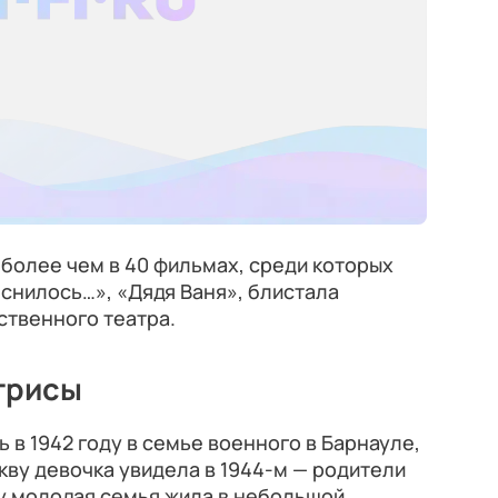
более чем в 40 фильмах, среди которых
 снилось…», «Дядя Ваня», блистала
ственного театра.
ктрисы
в 1942 году в семье военного в Барнауле,
кву девочка увидела в 1944-м — родители
у молодая семья жила в небольшой