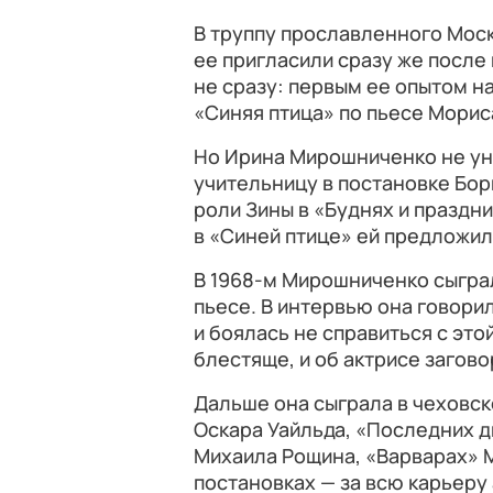
В труппу прославленного Мос
ее пригласили сразу же после
не сразу: первым ее опытом на
«Синяя птица» по пьесе Морис
Но Ирина Мирошниченко не ун
учительницу в постановке Бо
роли Зины в «Буднях и праздн
в «Синей птице» ей предложи
В 1968-м Мирошниченко сыграл
пьесе. В интервью она говори
и боялась не справиться с эт
блестяще, и об актрисе загово
Дальше она сыграла в чеховск
Оскара Уайльда, «Последних 
Михаила Рощина, «Варварах» М
постановках — за всю карьеру