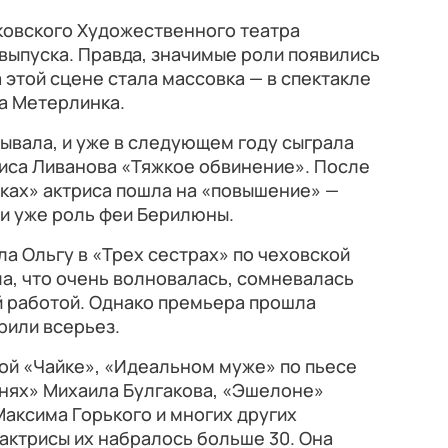
ковского Художественного театра
 выпуска. Правда, значимые роли появились
 этой сцене стала массовка — в спектакле
а Метерлинка.
ывала, и уже в следующем году сыграла
риса Ливанова «Тяжкое обвинение». После
иках» актриса пошла на «повышение» —
ли уже роль феи Берилюны.
а Ольгу в «Трех сестрах» по чеховской
ла, что очень волновалась, сомневалась
ой работой. Однако премьера прошла
рили всерьез.
ой «Чайке», «Идеальном муже» по пьесе
днях» Михаила Булгакова, «Эшелоне»
аксима Горького и многих других
 актрисы их набралось больше 30. Она