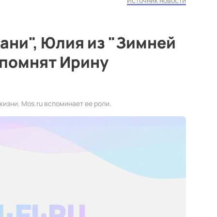
Источник новости
Вани", Юлия из "Зимней
апомнят Ирину
жизни. Mos.ru вспоминает ее роли.