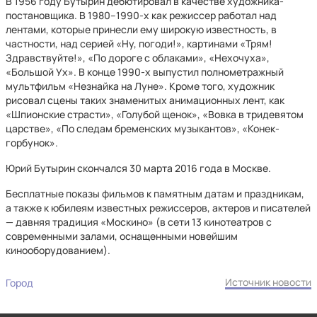
В 1956 году Бутырин дебютировал в качестве художника-
постановщика. В 1980–1990-х как режиссер работал над
лентами, которые принесли ему широкую известность, в
частности, над серией «Ну, погоди!», картинами «Трям!
Здравствуйте!», «По дороге с облаками», «Нехочуха»,
«Большой Ух». В конце 1990-х выпустил полнометражный
мультфильм «Незнайка на Луне». Кроме того, художник
рисовал сцены таких знаменитых анимационных лент, как
«Шпионские страсти», «Голубой щенок», «Вовка в тридевятом
царстве», «По следам бременских музыкантов», «Конек-
горбунок».
Юрий Бутырин скончался 30 марта 2016 года в Москве.
Бесплатные показы фильмов к памятным датам и праздникам,
а также к юбилеям известных режиссеров, актеров и писателей
— давняя традиция «Москино» (в сети 13 кинотеатров с
современными залами, оснащенными новейшим
кинооборудованием).
Источник новости
Город