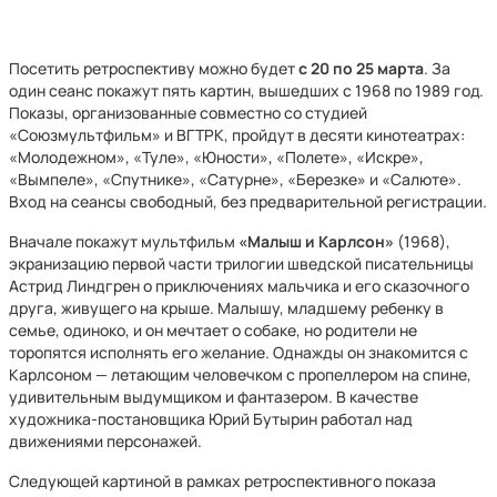
Посетить ретроспективу можно будет
с 20 по 25 марта
. За
один сеанс покажут пять картин, вышедших с 1968 по 1989 год.
Показы, организованные совместно со студией
«Союзмультфильм» и ВГТРК, пройдут в десяти кинотеатрах:
«Молодежном», «Туле», «Юности», «Полете», «Искре»,
«Вымпеле», «Спутнике», «Сатурне», «Березке» и «Салюте».
Вход на сеансы свободный, без предварительной регистрации.
Вначале покажут мультфильм
«Малыш и Карлсон»
(1968),
экранизацию первой части трилогии шведской писательницы
Астрид Линдгрен о приключениях мальчика и его сказочного
друга, живущего на крыше. Малышу, младшему ребенку в
семье, одиноко, и он мечтает о собаке, но родители не
торопятся исполнять его желание. Однажды он знакомится с
Карлсоном — летающим человечком с пропеллером на спине,
удивительным выдумщиком и фантазером. В качестве
художника-постановщика Юрий Бутырин работал над
движениями персонажей.
Следующей картиной в рамках ретроспективного показа