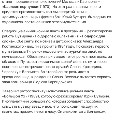
станет продолжение приключений Малыша и Карлсона —
«Карлсон вернулся»
(1970). На этот раз главным героям
придется противостоять козням сердитой няни и
«домомучительницы» фрекен Бок. Юрий Бутырин был одним из
художников-постановщиков этого мультфильма.
Следующие анимационные ленты в программе — режиссерские
работы Бутырина
«По дороге с облаками»
и
«Подарок для
слона»
. Обе сняты по мотивам детских сказок Александра
Костинского и вышли в прокат в 1984 году. По сюжету первого
мультфильма Тигренок недоволен пасмурной погодой, но
неунывающая Обезьянка приглашает его прогуляться вслед за
облаками. Путешествие занимает целый день, по пути герои
поют песни и встречают новых друзей: Слона, Крокодила,
Черепаху и Бегемота. Во второй ленте речь идет о
праздновании дня рождения Слона. Веселье пытается сорвать
злая волшебница Дюдюка Барбидокская.
Завершит ретроспективу мультипликационная лента
«Большой Ух»
(1989), которую срежиссировал Юрий Бутырин.
Инопланетянин Большой Ух, который обладает способностью
слышать музыку звезд и все, что происходит на других
планетах, приземляется в лесу. Он знакомится с Волчонком,