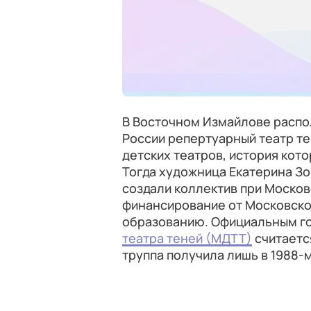
В Восточном Измайлове распо
России репертуарный театр те
детских театров, история кото
Тогда художница Екатерина З
создали коллектив при Москов
финансирование от Московског
образованию. Официальным г
театра теней (МДТТ)
считаетс
труппа получила лишь в 1988-м