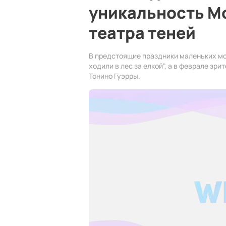
уникальность М
театра теней
В предстоящие праздники маленьких мо
ходили в лес за елкой", а в феврале зр
Тонино Гуэрры.