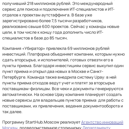
получивший 218 миллионов рублей. Это международный
сервис для поиска и подключения ИТ-специалистов и ИТ-
отделов к проектам аутстаффинга. В базе уже
зарегистрировано более 7,5 тысячи разработчиков,
реализовано свыше 600 проектов. Сейчас у команды новые
цели, в том числе к концу года дополнить число ИТ-
специалистов в базе до 85 тысяч.
Компания «Убиратор» привлекла 69 миллионов рублей
инвестиций. Платформа объединяет компании, которым нужно
сдать вторсырье, и исполнителей, готовых отвезти его в
пункты приема. Благодаря инвестициям сервис выкупил один
пункт приема и открыл два новых в Москве и Санкт-
Петербурге. Команда также внедрила систему Upay: в ней
пункты приема отходов ведут учет и платят за вторсырье
поставщикам-физлицам. Все чеки и документы генерируются
автоматически. На основе Upay компания планирует создать
новые сервисы для владельцев пунктов приема: для работы с
поставщиками, их привлечения, ведения документооборота и
так далее.
Программу StartHub.Moscow реализует
Агентство инноваций
Москвы
, подведомственное столичному
Департаменту