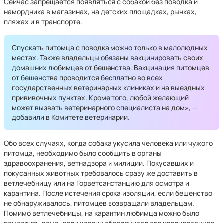
Сейчас запрещается появляться с собакой без поводка и
намордника в магазинах, на детских площадках, рынках,
пляжах и в транспорте.
Спускать питомца с поводка можно только в малолюдных
местах. Также владельцы обязаны вакцинировать своих
домашних любимцев от бешенства. Вакцинация питомцев
от бешенства проводится бесплатно во всех
государственных ветеринарных клиниках и на выездных
прививочных пунктах. Кроме того, любой желающий
может вызвать ветеринарного специалиста на дом», —
добавили в Комитете ветеринарии.
Обо всех случаях, когда собака укусила человека или чужого
питомца, необходимо было сообщить в органы
здравоохранения, ветнадзора и милиции. Покусавших и
покусанных животных требовалось сразу же доставить в
ветлечебницу или на Горветсанстанцию для осмотра и
карантина. После истечения срока изоляции, если бешенство
не обнаруживалось, питомцев возвращали владельцам.
Помимо ветлечебницы, на карантин любимца можно было
поместить дома, если хозяин обеспечивал его изолированное