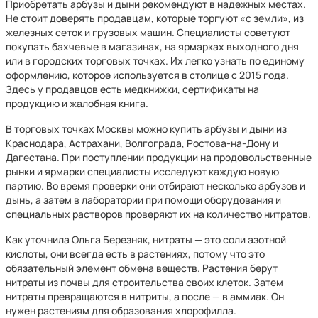
Приобретать арбузы и дыни рекомендуют в надежных местах.
Не стоит доверять продавцам, которые торгуют «с земли», из
железных сеток и грузовых машин. Специалисты советуют
покупать бахчевые в магазинах, на ярмарках выходного дня
или в городских торговых точках. Их легко узнать по единому
оформлению, которое используется в столице с 2015 года.
Здесь у продавцов есть медкнижки, сертификаты на
продукцию и жалобная книга.
В торговых точках Москвы можно купить арбузы и дыни из
Краснодара, Астрахани, Волгограда, Ростова-на-Дону и
Дагестана. При поступлении продукции на продовольственные
рынки и ярмарки специалисты исследуют каждую новую
партию. Во время проверки они отбирают несколько арбузов и
дынь, а затем в лаборатории при помощи оборудования и
специальных растворов проверяют их на количество нитратов.
Как уточнила Ольга Березняк, нитраты — это соли азотной
кислоты, они всегда есть в растениях, потому что это
обязательный элемент обмена веществ. Растения берут
нитраты из почвы для строительства своих клеток. Затем
нитраты превращаются в нитриты, а после — в аммиак. Он
нужен растениям для образования хлорофилла.