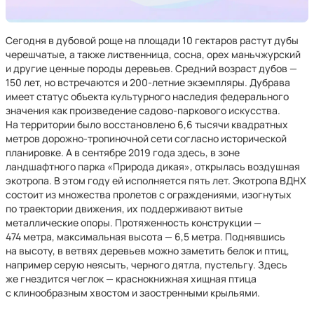
Сегодня в дубовой роще на площади 10 гектаров растут дубы
черешчатые, а также лиственница, сосна, орех маньчжурский
и другие ценные породы деревьев. Средний возраст дубов —
150 лет, но встречаются и 200-летние экземпляры. Дубрава
имеет статус объекта культурного наследия федерального
значения как произведение садово-паркового искусства.
На территории было восстановлено 6,6 тысячи квадратных
метров дорожно-тропиночной сети согласно исторической
планировке. А в сентябре 2019 года здесь, в зоне
ландшафтного парка «Природа дикая», открылась воздушная
экотропа. В этом году ей исполняется пять лет. Экотропа ВДНХ
состоит из множества пролетов с ограждениями, изогнутых
по траектории движения, их поддерживают витые
металлические опоры. Протяженность конструкции —
474 метра, максимальная высота — 6,5 метра. Поднявшись
на высоту, в ветвях деревьев можно заметить белок и птиц,
например серую неясыть, черного дятла, пустельгу. Здесь
же гнездится чеглок — краснокнижная хищная птица
с клинообразным хвостом и заостренными крыльями.