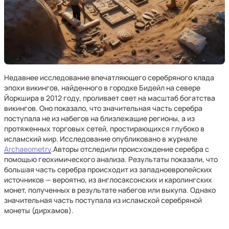
Недавнее исследование впечатляющего серебряного клада
эпохи викингов, найденного в городке Бидейл на севере
Йоркшира в 2012 году, проливает свет на масштаб богатства
викингов. Оно показало, что значительная часть серебра
поступала не из набегов на близлежащие регионы, а из
протяженных торговых сетей, простирающихся глубоко в
исламский мир. Исследование опубликовано в журнале
Archaeometry
.Авторы отследили происхождение серебра с
помощью геохимического анализа. Результаты показали, что
большая часть серебра происходит из западноевропейских
источников — вероятно, из англосаксонских и каролингских
монет, полученных в результате набегов или выкупа. Однако
значительная часть поступала из исламской серебряной
монеты (дирхамов).