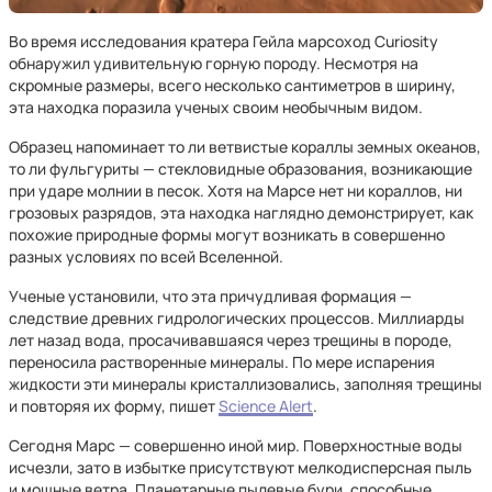
Во время исследования кратера Гейла марсоход Curiosity
обнаружил удивительную горную породу. Несмотря на
скромные размеры, всего несколько сантиметров в ширину,
эта находка поразила ученых своим необычным видом.
Образец напоминает то ли ветвистые кораллы земных океанов,
то ли фульгуриты — стекловидные образования, возникающие
при ударе молнии в песок. Хотя на Марсе нет ни кораллов, ни
грозовых разрядов, эта находка наглядно демонстрирует, как
похожие природные формы могут возникать в совершенно
разных условиях по всей Вселенной.
Ученые установили, что эта причудливая формация —
следствие древних гидрологических процессов. Миллиарды
лет назад вода, просачивавшаяся через трещины в породе,
переносила растворенные минералы. По мере испарения
жидкости эти минералы кристаллизовались, заполняя трещины
и повторяя их форму, пишет
Science Alert
.
Сегодня Марс — совершенно иной мир. Поверхностные воды
исчезли, зато в избытке присутствуют мелкодисперсная пыль
и мощные ветра. Планетарные пылевые бури, способные