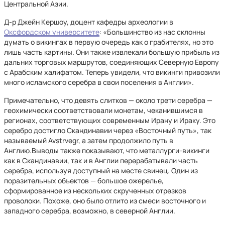
Центральной Азии.
Д-р Джейн Кершоу, доцент кафедры археологии в
Оксфордском университете
: «Большинство из нас склонны
думать о викингах в первую очередь как о грабителях, но это
лишь часть картины. Они также извлекали большую прибыль из
дальних торговых маршрутов, соединяющих Северную Европу
с Арабским халифатом. Теперь увидели, что викинги привозили
много исламского серебра в свои поселения в Англии».
Примечательно, что девять слитков — около трети серебра —
геохимически соответствовали монетам, чеканившимся в
регионах, соответствующих современным Ирану и Ираку. Это
серебро достигло Скандинавии через «Восточный путь», так
называемый Avstrvegr, а затем продолжило путь в
Англию.Выводы также показывают, что металлурги-викинги
как в Скандинавии, так и в Англии перерабатывали часть
серебра, используя доступный на месте свинец. Один из
поразительных объектов — большое ожерелье,
сформированное из нескольких скрученных отрезков
проволоки. Похоже, оно было отлито из смеси восточного и
западного серебра, возможно, в северной Англии.