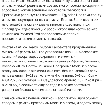
на Africa Health ExCon 2025 была достигнута договоренность
о практической реализации совместного проекта по скринингу
здоровья с использованием московских технологий.
Программа реализуется при участии Egyptian Health Authority
и других государственных структур Египта. В дни выставки
на стенде была организована прямая видеотрансляция
с площадок, где с помощью российского диагностического
комплекса Polymed Prof проводились массовые
профилактические осмотры жителей.
Выставка Africa Health ExCon в Каире стала продолжением
системной работы МЭЦ по укреплению позиций московских
компаний сферы здравоохранения и смежных
высокотехнологичных отраслей на рынках Африки, Ближнего
Востока и Юго-Восточной Азии. Программа Made in Moscow
в текущем сезоне включает еще пять бизнес-миссий в этом
направлении: 19–21 августа — на Филиппины, 6–8 октября —
в ЮАР, 26–28 октября — в Саудовскую Аравию, 10–12 ноября —
в Мьянму, а осенью текущего года в Москве состоится
реверсная бизнес-миссия с делегацией из Кении.
Ознакомиться с полным списком мероприятий, проводимых
городом в рамках программы Made in Moscow, и подать заявку