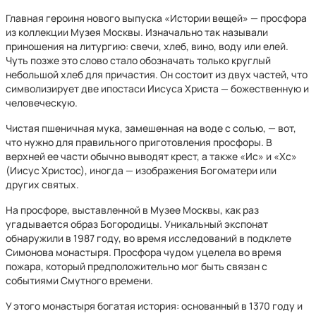
Главная героиня нового выпуска «Истории вещей» — просфора
из коллекции Музея Москвы. Изначально так называли
приношения на литургию: свечи, хлеб, вино, воду или елей.
Чуть позже это слово стало обозначать только круглый
небольшой хлеб для причастия. Он состоит из двух частей, что
символизирует две ипостаси Иисуса Христа — божественную и
человеческую.
Чистая пшеничная мука, замешенная на воде с солью, — вот,
что нужно для правильного приготовления просфоры. В
верхней ее части обычно выводят крест, а также «Ис» и «Хс»
(Иисус Христос), иногда — изображения Богоматери или
других святых.
На просфоре, выставленной в Музее Москвы, как раз
угадывается образ Богородицы. Уникальный экспонат
обнаружили в 1987 году, во время исследований в подклете
Симонова монастыря. Просфора чудом уцелела во время
пожара, который предположительно мог быть связан с
событиями Смутного времени.
У этого монастыря богатая история: основанный в 1370 году и