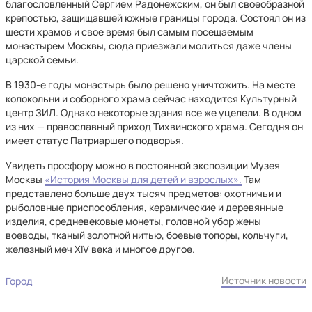
благословленный Сергием Радонежским, он был своеобразной
крепостью, защищавшей южные границы города. Состоял он из
шести храмов и свое время был самым посещаемым
монастырем Москвы, сюда приезжали молиться даже члены
царской семьи.
В 1930-е годы монастырь было решено уничтожить. На месте
колокольни и соборного храма сейчас находится Культурный
центр ЗИЛ. Однако некоторые здания все же уцелели. В одном
из них — православный приход Тихвинского храма. Сегодня он
имеет статус Патриаршего подворья.
Увидеть просфору можно в постоянной экспозиции Музея
Москвы
«История Москвы для детей и взрослых».
Там
представлено больше двух тысяч предметов: охотничьи и
рыболовные приспособления, керамические и деревянные
изделия, средневековые монеты, головной убор жены
воеводы, тканый золотной нитью, боевые топоры, кольчуги,
железный меч XIV века и многое другое.
Источник новости
Город