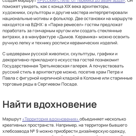
создан маршрут
«Русский стиль: от теремка до авангарда»
. Он
поможет увидеть, как с конца XIX века архитекторы,
художники, скульпторы и другие мастера интерпретировали
национальные мотивы и фольклор. Две остановки на маршруте
находятся на ВДНХ: в «Парке ремесел» гостям предложат
поработать за гончарным кругом или создать стеклянные
витражи, а в мануфактуре «Дымов. Керамика» можно освоить
ручную лепку и технику росписи керамических изделий.
С шедеврами русской живописи, скульптуры, графики и
декоративно-прикладного искусства гостей познакомит
Государственная Третьяковская галерея. А почувствовать
русский стиль в архитектуре можно, посетив храм Петра и
Павла с фигурной кирпичной кладкой в Коломне или старинные
торговые ряды в Сергиевом Посаде.
Найти вдохновение
Маршрут
«Территория вдохновения»
объединяет несколько
креативных пространств. Например, на территории бывшего
хлебозавода № 9 можно приобрести дизайнерскую одежду,