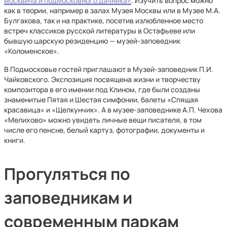
москвича и подмосковного дачника»
. Изучить вопрос можно
как в теории, например в залах Музея Москвы или в Музее М.А.
Булгакова, так и на практике, посетив излюбленное место
встреч классиков русской литературы в Остафьеве или
бывшую царскую резиденцию — музей-заповедник
«Коломенское».
В Подмосковье гостей приглашают в Музей-заповедник П.И.
Чайковского. Экспозиция посвящена жизни и творчеству
композитора в его имении под Клином, где были созданы
знаменитые Пятая и Шестая симфонии, балеты «Спящая
красавица» и «Щелкунчик». А в музее-заповеднике А.П. Чехова
«Мелихово» можно увидеть личные вещи писателя, в том
числе его пенсне, белый картуз, фотографии, документы и
книги.
Прогуляться по
заповедникам и
современным паркам