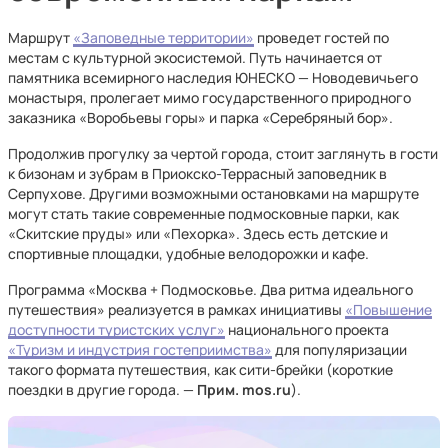
Маршрут
«Заповедные территории»
проведет гостей по
местам с культурной экосистемой. Путь начинается от
памятника всемирного наследия ЮНЕСКО — Новодевичьего
монастыря, пролегает мимо государственного природного
заказника «Воробьевы горы» и парка «Серебряный бор».
Продолжив прогулку за чертой города, стоит заглянуть в гости
к бизонам и зубрам в Приокско-Террасный заповедник в
Серпухове. Другими возможными остановками на маршруте
могут стать такие современные подмосковные парки, как
«Скитские пруды» или «Пехорка». Здесь есть детские и
спортивные площадки, удобные велодорожки и кафе.
Программа «Москва + Подмосковье. Два ритма идеального
путешествия» реализуется в рамках инициативы
«Повышение
доступности туристских услуг»
национального проекта
«Туризм и индустрия гостеприимства»
для популяризации
такого формата путешествия, как сити-брейки (короткие
поездки в другие города. —
Прим. mos.ru
).