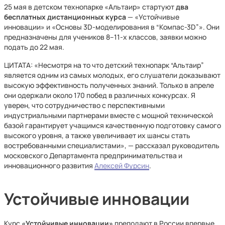
25 мая в детском технопарке «Альтаир» стартуют
два
бесплатных дистанционных курса
— «Устойчивые
инновации» и «Основы 3D-моделирования в “Компас-3D”». Они
предназначены для учеников 8–11-х классов, заявки можно
подать до 22 мая.
ЦИТАТА: «Несмотря на то что детский технопарк “Альтаир”
является одним из самых молодых, его слушатели доказывают
высокую эффективность полученных знаний. Только в апреле
они одержали около 170 побед в различных конкурсах. Я
уверен, что сотрудничество с перспективными
индустриальными партнерами вместе с мощной технической
базой гарантирует учащимся качественную подготовку самого
высокого уровня, а также увеличивает их шансы стать
востребованными специалистами», — рассказал руководитель
московского Департамента предпринимательства и
инновационного развития
Алексей Фурсин
.
Устойчивые инновации
Курс
«Устойчивые инновации»
преподают в России впервые.