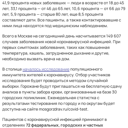
41,9 процента новых заболевших — люди в возрасте от 18 до 45
лет, 33,1 процента — от 46 до 65 лет, 10,6 процента — от 66 до 79
лет, 5,9 процента — старше 80 лет, еще 8,5 процента
составляют дети. Все пациенты, а также контактировавшие с
ними лица находятся под медицинским наблюдением.
Всего в Москве на сегодняшний день насчитывается 149 607
случаев заболевания новой коронавирусной инфекцией. При
первых симптомах заболевания, таких как повышенная
температура, кашель, затрудненное дыхание и другие,
необходимо вызвать врача на дом.
В столице
началось исследование
популяционного
иммунитета жителей к коронавирусу. Отбор участников
исследования будет проводиться методом случайной
выборки. Горожане будут приглашаться на бесплатную сдачу
анализа в пункты забора крови, организованные на базе 30
городских поликлиник. Еженедельная статистка с
результатами тестирования по городу и по округам будет
доступна на сайте mosgorzdrav.ru/covid-test.
Пациентов с коронавирусной инфекцией принимают в
отделениях
72 федеральных, городских и частных