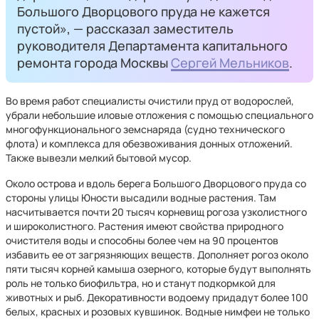
Большого Дворцового пруда не кажется
пустой», — рассказал заместитель
руководителя Департамента капитального
ремонта города Москвы
Сергей Мельников
.
Во время работ специалисты очистили пруд от водорослей,
убрали небольшие иловые отложения с помощью специального
многофункционального земснаряда (судно технического
флота) и комплекса для обезвоживания донных отложений.
Также вывезли мелкий бытовой мусор.
Около острова и вдоль берега Большого Дворцового пруда со
стороны улицы Юности высадили водные растения. Там
насчитывается почти 20 тысяч корневищ рогоза узколистного
и широколистного. Растения имеют свойства природного
очистителя воды и способны более чем на 90 процентов
избавить ее от загрязняющих веществ. Дополняет рогоз около
пяти тысяч корней камыша озерного, которые будут выполнять
роль не только биофильтра, но и станут подкормкой для
животных и рыб. Декоративности водоему придадут более 100
белых, красных и розовых кувшинок. Водные нимфеи не только