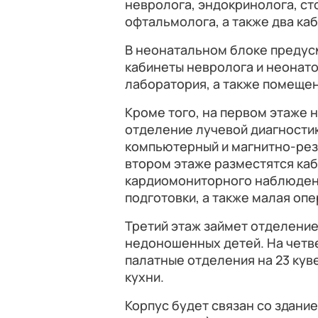
невролога, эндокринолога, ст
офтальмолога, а также два ка
В неонатальном блоке предус
кабинеты невролога и неонато
лаборатория, а также помеще
Кроме того, на первом этаже 
отделение лучевой диагностик
компьютерный и магнитно-рез
втором этаже разместятся каб
кардиомониторного наблюдени
подготовки, а также малая оп
Третий этаж займет отделение
недоношенных детей. На четв
палатные отделения на 23 кув
кухни.
Корпус будет связан со здание