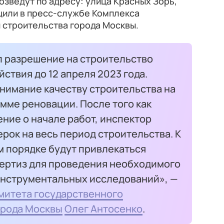
озведут по адресу: улица Красных Зорь,
щили в пресс-службе Комплекса
 строительства города Москвы.
 разрешение на строительство
ствия до 12 апреля 2023 года.
нимание качеству строительства на
мме реновации. После того как
ние о начале работ, инспектор
рок на весь период строительства. К
м порядке будут привлекаться
ертиз для проведения необходимого
нструментальных исследований», —
митета государственного
орода Москвы
Олег Антосенко
.