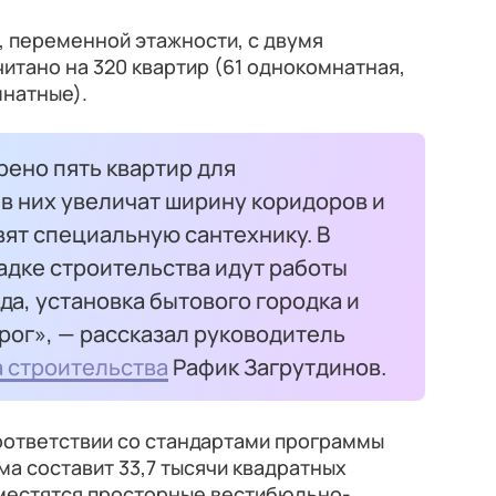
, переменной этажности, с двумя
итано на 320 квартир (61 однокомнатная,
мнатные).
ено пять квартир для
в них увеличат ширину коридоров и
ят специальную сантехнику. В
адке строительства идут работы
а, установка бытового городка и
рог», — рассказал руководитель
 строительства
Рафик Загрутдинов.
оответствии со стандартами программы
а составит 33,7 тысячи квадратных
зместятся просторные вестибюльно-