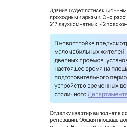
Здание будет пятисекционным
проходными арками. Оно рассч
217 двухкомнатных, 42 трехко
В новостройке предусмотр
маломобильных жителей, 
дверных проемов, установ
настоящее время на площ
подготовительного период
устройство временных до
столичного
Департамента
Отделку квартир выполнят в с
реновации. Общая площадь дом
метров. На первых этажах ра