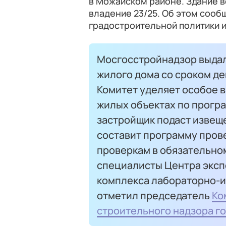
в Можайском районе. Здание в
владение 23/25. Об этом сооб
градостроительной политики и
Мосгосстройнадзор выдал
жилого дома со сроком дей
Комитет уделяет особое в
жилых объектах по програ
застройщик подаст извеще
составит программу прове
проверкам в обязательно
специалисты Центра эксп
комплекса лабораторно-и
отметил председатель
Ко
строительного надзора г