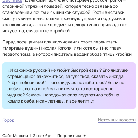
старинной упряжки лошадей, которая тесно связана со
становлением почты и ямщицкой службой. Гости выставки
смогут увидеть настоящие троечную упряжь и поддужные
колокольчики, а также предметы декоративно-прикладного
искусства, связанные с тройкой.
Перед посещением для вдохновения стоит перечитать
«Мертвые души» Николая Гоголя. Или хотя бы 11-ю главу
первого тома, в которой писатель вводит образ птицы-тройки:
«И какой же русский не любит быстрой езды? Его ли душе,
стремящейся закружиться, загуляться, сказать иногда:
“чёрт побери все!” — его ли душе не любить ее? Ее ли не
любить, когда в ней слышится что-то восторженно-
чудное? Кажись, неведомая сила подхватила тебя на
крыло к себе, и сам летишь, и все летит…»
Источник новости
Город
Сайт Москвы
2 октября
Поделиться