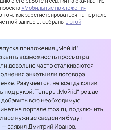
ию о его работе и ссылки на скачивание
цпроекта
«Мобильные приложения
о том, как зарегистрироваться на портале
учетной записью, собраны
в этой
апуска приложения „Мой id“
бавить возможность просмотра
ели довольно часто сталкиваются
аполнения анкеты или договора
енке. Разумеется, не всегда копии
 под рукой. Теперь „Мой id“ решает
о добавить всю необходимую
инет на портале mos.ru, подключить
и все нужные сведения будут
 — заявил Дмитрий Иванов,