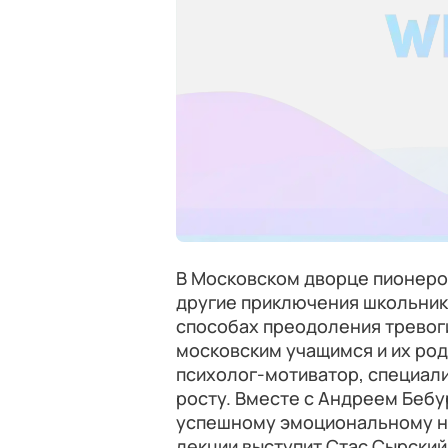
В Московском дворце пионеров
другие приключения школьника
способах преодоления тревог
московским учащимся и их ро
психолог-мотиватор, специал
росту. Вместе с Андреем Беб
успешному эмоциональному н
лекции выступит Стас Сырский