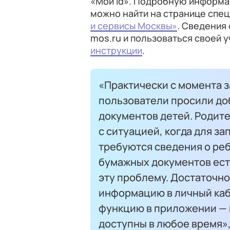
«Мой id». Подробную информац
можно найти на странице спе
и сервисы Москвы»
. Сведения 
mos.ru и пользоваться своей 
инструкции
.
«Практически с момента з
пользователи просили до
документов детей. Родит
с ситуацией, когда для з
требуются сведения о реб
бумажных документов есть
эту проблему. Достаточн
информацию в личный каб
функцию в приложении — 
доступны в любое время»,