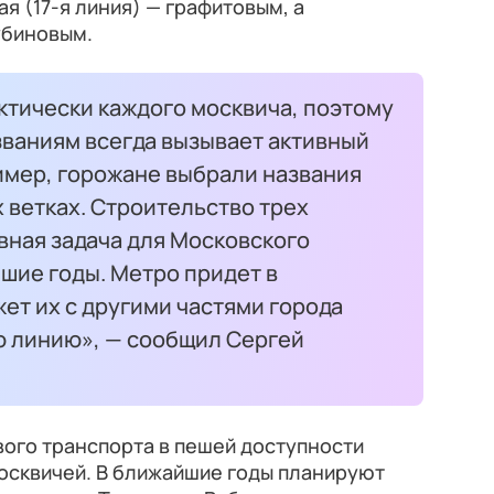
я (17-я линия) — графитовым, а
убиновым.
ктически каждого москвича, поэтому
званиям всегда вызывает активный
имер, горожане выбрали названия
 ветках. Строительство трех
вная задача для Московского
шие годы. Метро придет в
ет их с другими частями города
 линию», — сообщил Сергей
вого транспорта в пешей доступности
осквичей. В ближайшие годы планируют