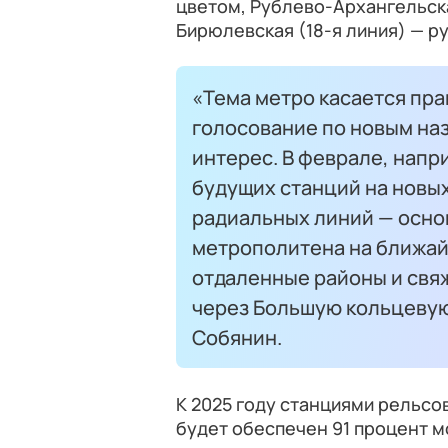
цветом, Рублево-Архангельска
Бирюлевская (18-я линия) — р
«Тема метро касается пра
голосование по новым на
интерес. В феврале, напр
будущих станций на новых
радиальных линий — осно
метрополитена на ближай
отдаленные районы и свяж
через Большую кольцевую
Собянин.
К 2025 году станциями рельсо
будет обеспечен 91 процент м