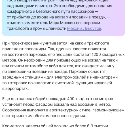
над выходами из метро. Это необходимо для создания
комфортного и безопасного пути пассажиров —
от прибытия до входа на вокзал и посадки в поезд», —
отметил заместитель Мэра Москвы по вопросам
транспорта и промышленности
Максим Ликсутов
.
При проектировании учитывается, на каком транспорте
приезжают пассажиры. Так, один из навесов появится
на восточной парковке, его площадь составит 1200 квадратных
метров. Он необходим для прибывающих на вокзал на такси
или личном автомобиле либо для тех, кто ожидает машину
по завершении поездки на поезде. Парковку оснастят
зарядными станциями для электромобилей и индикаторами
зон отправки по аналогии с системой, функционирующей
в аэропортах.
Еще два навеса общей площадью 400 квадратных метров
установят перед фасадом вокзала над входами в метро.
Сооружения выполнят в архитектурном стиле, гармонирующем
с историческим обликом основного здания.
Кроме того, навесы общей площадью более 6,9 тысячи