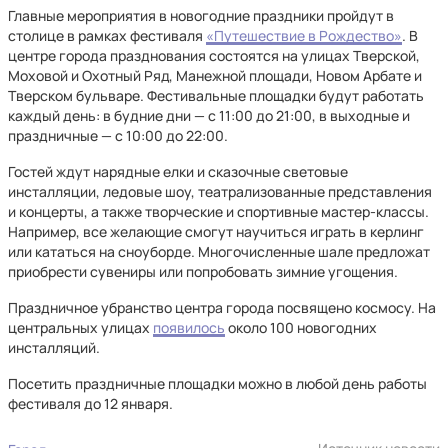
Главные мероприятия в новогодние праздники пройдут в
столице в рамках фестиваля
«Путешествие в Рождество»
. В
центре города празднования состоятся на улицах Тверской,
Моховой и Охотный Ряд, Манежной площади, Новом Арбате и
Тверском бульваре. Фестивальные площадки будут работать
каждый день: в будние дни — с 11:00 до 21:00, в выходные и
праздничные — с 10:00 до 22:00.
Гостей ждут нарядные елки и сказочные световые
инсталляции, ледовые шоу, театрализованные представления
и концерты, а также творческие и спортивные мастер-классы.
Например, все желающие смогут научиться играть в керлинг
или кататься на сноуборде. Многочисленные шале предложат
приобрести сувениры или попробовать зимние угощения.
Праздничное убранство центра города посвящено космосу. На
центральных улицах
появилось
около 100 новогодних
инсталляций.
Посетить праздничные площадки можно в любой день работы
фестиваля до 12 января.