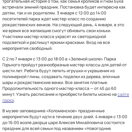
трогательная история о том, как семья кроликов и гном Бука
встречали зимний праздник. Постановка будет интересна как
детям, так и их родителям. 3 января с 12:00 до 14:00
посетителей парка ждет мастер-класс по созданию
рождественских венков. На следующий день, 4 января, в это
же время все желающие смогут обновить свои коньки.
Участники мастер-класса украсят их светодиодной
подсветкой и распишут яркими красками. Вход на все
мероприятия свободный.
С 2 по 7 января с 13:00 до 18:00 в «Зеленой школе» Парка
Горького пройдут разнообразные мастер-классы для детей от
шести лет. Ребята будут лепить игрушки и украшения из
полимерной глины, создавать поделки из дерева, елочные
шары и рождественские венки. Все занятия платные.
Продолжительность одного мастер-класса — от 45 до 60
минут. Узнать расписание и приобрести билеты можно на
сайте
парка
.
В музее-заповеднике «Коломенское» праздничные
мероприятия будут идти в течение двух дней. 4 января с 13:00
до 16:00 возле дворца царя Алексея Михайловича состоится
праздник для всей семьи под названием «Новогодние