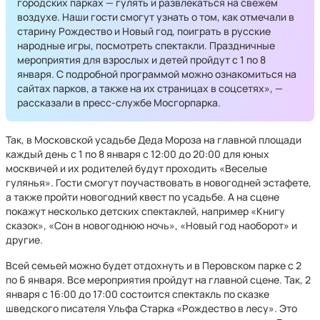
городских парках — гулять и развлекаться на свежем
воздухе. Наши гости смогут узнать о том, как отмечали в
старину Рождество и Новый год, поиграть в русские
народные игры, посмотреть спектакли. Праздничные
мероприятия для взрослых и детей пройдут с 1 по 8
января. С подробной программой можно ознакомиться на
сайтах парков, а также на их страницах в соцсетях», —
рассказали в пресс-службе Мосгорпарка.
Так, в Московской усадьбе Деда Мороза на главной площади
каждый день с 1 по 8 января с 12:00 до 20:00 для юных
москвичей и их родителей будут проходить «Веселые
гулянья». Гости смогут поучаствовать в новогодней эстафете,
а также пройти новогодний квест по усадьбе. А на сцене
покажут несколько детских спектаклей, например «Книгу
сказок», «Сон в новогоднюю ночь», «Новый год наоборот» и
другие.
Всей семьей можно будет отдохнуть и в Перовском парке с 2
по 6 января. Все мероприятия пройдут на главной сцене. Так, 2
января с 16:00 до 17:00 состоится спектакль по сказке
шведского писателя Ульфа Старка «Рождество в лесу». Это