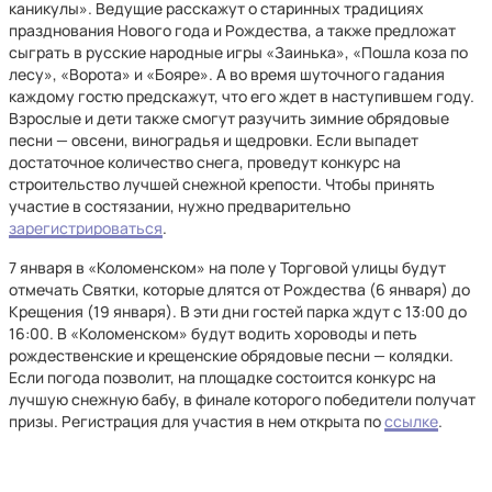
каникулы». Ведущие расскажут о старинных традициях
празднования Нового года и Рождества, а также предложат
сыграть в русские народные игры «Заинька», «Пошла коза по
лесу», «Ворота» и «Бояре». А во время шуточного гадания
каждому гостю предскажут, что его ждет в наступившем году.
Взрослые и дети также смогут разучить зимние обрядовые
песни — овсени, виноградья и щедровки. Если выпадет
достаточное количество снега, проведут конкурс на
строительство лучшей снежной крепости. Чтобы принять
участие в состязании, нужно предварительно
зарегистрироваться
.
7 января в «Коломенском» на поле у Торговой улицы будут
отмечать Святки, которые длятся от Рождества (6 января) до
Крещения (19 января). В эти дни гостей парка ждут с 13:00 до
16:00. В «Коломенском» будут водить хороводы и петь
рождественские и крещенские обрядовые песни — колядки.
Если погода позволит, на площадке состоится конкурс на
лучшую снежную бабу, в финале которого победители получат
призы. Регистрация для участия в нем открыта по
ссылке
.