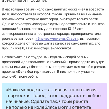
и студентов от 14 до 23 лет.
В настоящее время число самозанятых москвичей в возрасте
до 18 лет составляет около 20 тысяч. Принимая во внимание
возможности, которые дает город, оно будет только расти.
Однако зачастую молодым людям недостает опыта и навыков
ведения бизнеса, поэтому для горожан 13–18 лет,
заинтересованных в построении карьеры предпринимателя,
реализуется проект
«Бизнес-уик-энд. Старт»
, выпускники
которого делают первые шаги в качестве самозанятых. Его
прошли уже 8,3 тысячи старшеклассников.
Познакомиться с трудовыми буднями людей разных
профессий и деятельностью компаний и производств изнутри
школьники могут благодаря мероприятиям для детей в рамках
проекта
«День без турникетов»
. В них приняли участие
около 40 тысяч ребят.
«Наша молодежь — активная, талантливая,
творческая. Город готов поддержать любое
начинание. Сделать так, чтобы ребята
не только не колеблясь могли ответить