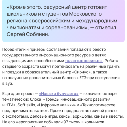
«Кроме этого, ресурсный центр готовит
школьников и студентов Московского
региона к всероссийским и международным
чемпионатам и соревнованиям», — отметил
Сергей Собянин.
Победители и призеры состязаний попадают в реестр
государственного информационного ресурса о детях
с выдающимися способностями
талантыроссии.рф
. Ребята
старшего возраста могут претендовать на различные гранты
и поездки в образовательный центр «Сириус», а также
на получение дополнительных баллов к ЕГЭ при поступлении
в вуз.
Еще один проект —
«Навыки будущего»
— включает четыре
тематических блока: «Тренды инновационного развития
и НТИ», Soft skills, «Цифровые навыки» и «Технологическое
предпринимательство». Проект предполагает живой диалог
с экспертами, деловые игры, кейсы, воркшопы, квизы и квесты.
На его мероприятиях побывали 97 тысяч школьников