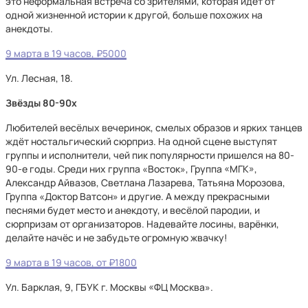
это неформальная встреча со зрителями, которая идёт от
одной жизненной истории к другой, больше похожих на
анекдоты.
9 марта в 19 часов, ₽5000
Ул. Лесная, 18.
Звёзды 80-90х
Любителей весёлых вечеринок, смелых образов и ярких танцев
ждёт ностальгический сюрприз. На одной сцене выступят
группы и исполнители, чей пик популярности пришелся на 80-
90-е годы. Среди них группа «Восток», Группа «МГК»,
Александр Айвазов, Светлана Лазарева, Татьяна Морозова,
Группа «Доктор Ватсон» и другие. А между прекрасными
песнями будет место и анекдоту, и весёлой пародии, и
сюрпризам от организаторов. Надевайте лосины, варёнки,
делайте начёс и не забудьте огромную жвачку!
9 марта в 19 часов, от ₽1800
Ул. Барклая, 9, ГБУК г. Москвы «ФЦ Москва».