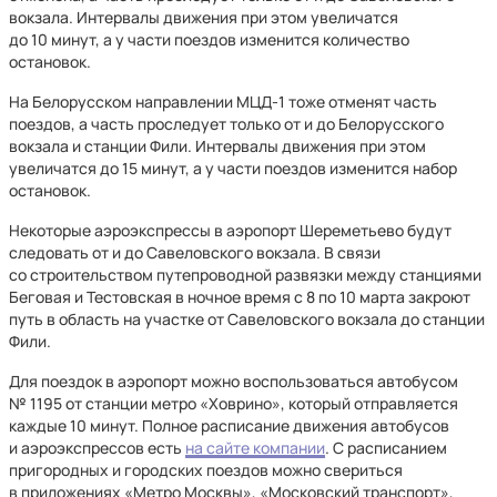
вокзала. Интервалы движения при этом увеличатся
до 10 минут, а у части поездов изменится количество
остановок.
На Белорусском направлении МЦД-1 тоже отменят часть
поездов, а часть проследует только от и до Белорусского
вокзала и станции Фили. Интервалы движения при этом
увеличатся до 15 минут, а у части поездов изменится набор
остановок.
Некоторые аэроэкспрессы в аэропорт Шереметьево будут
следовать от и до Савеловского вокзала. В связи
со строительством путепроводной развязки между станциями
Беговая и Тестовская в ночное время с 8 по 10 марта закроют
путь в область на участке от Савеловского вокзала до станции
Фили.
Для поездок в аэропорт можно воспользоваться автобусом
№ 1195 от станции метро «Ховрино», который отправляется
каждые 10 минут. Полное расписание движения автобусов
и аэроэкспрессов есть
на сайте компании
. С расписанием
пригородных и городских поездов можно свериться
в приложениях «Метро Москвы», «Московский транспорт»,