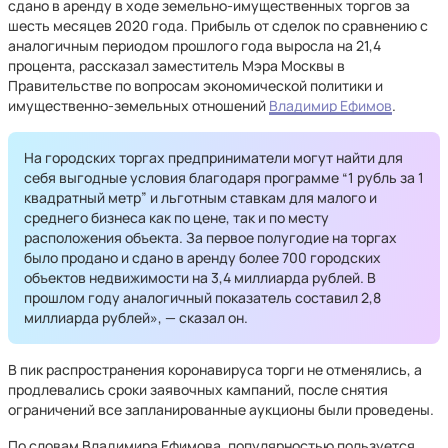
сдано в аренду в ходе земельно-имущественных торгов за
шесть месяцев 2020 года. Прибыль от сделок по сравнению с
аналогичным периодом прошлого года выросла на 21,4
процента, рассказал заместитель Мэра Москвы в
Правительстве по вопросам экономической политики и
имущественно-земельных отношений
Владимир Ефимов
.
На городских торгах предприниматели могут найти для
себя выгодные условия благодаря программе “1 рубль за 1
квадратный метр” и льготным ставкам для малого и
среднего бизнеса как по цене, так и по месту
расположения объекта. За первое полугодие на торгах
было продано и сдано в аренду более 700 городских
объектов недвижимости на 3,4 миллиарда рублей. В
прошлом году аналогичный показатель составил 2,8
миллиарда рублей», — сказал он.
В пик распространения коронавируса торги не отменялись, а
продлевались сроки заявочных кампаний, после снятия
ограничений все запланированные аукционы были проведены.
По словам Владимира Ефимова, популярностью пользуется