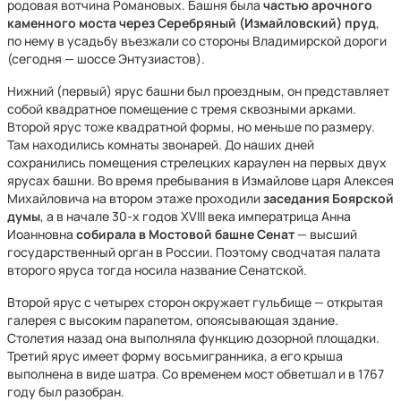
родовая вотчина Романовых. Башня была
частью арочного
каменного моста через Серебряный (Измайловский) пруд
,
по нему в усадьбу въезжали со стороны Владимирской дороги
(сегодня — шоссе Энтузиастов).
Нижний (первый) ярус башни был проездным, он представляет
собой квадратное помещение с тремя сквозными арками.
Второй ярус тоже квадратной формы, но меньше по размеру.
Там находились комнаты звонарей. До наших дней
сохранились помещения стрелецких караулен на первых двух
ярусах башни. Во время пребывания в Измайлове царя Алексея
Михайловича на втором этаже проходили
заседания Боярской
думы
, а в начале 30-х годов XVIII века императрица Анна
Иоанновна
собирала в Мостовой башне Сенат
— высший
государственный орган в России. Поэтому сводчатая палата
второго яруса тогда носила название Сенатской.
Второй ярус с четырех сторон окружает гульбище — открытая
галерея с высоким парапетом, опоясывающая здание.
Столетия назад она выполняла функцию дозорной площадки.
Третий ярус имеет форму восьмигранника, а его крыша
выполнена в виде шатра. Со временем мост обветшал и в 1767
году был разобран.