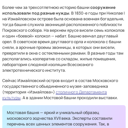
Более чем за трехсотлетнюю историю башни
сооружение
использовали под разные нужды
. В 1830-е годы при Николае I
на Измайловском острове была основана военная богадельня,
тогда башня служила звонницей расположенного поблизости
Покровского собора. На верхнем ярусе висели семь колоколов
и один «боевой» колокол — набат. Башню венчал двуглавый
орел. В советское время двуглавого орла и колокола с башни
сняли, а арочные проемы звонницы, в которых они висели,
превратили в окна с остекленными рамами. В разные годы там
располагались кооператив со складом, жилые помещения,
лаборатория слюдяной изоляции Всесоюзного
электротехнического института.
Сейчас Измайловский остров входит в состав Московского
государственного объединенного музея-заповедника
(территория «Измайлова»)
столичного Департамента
культуры
. А в здании Мостовой башни проходили выставки.
Мостовая башня — яркий и уникальный образец
московского зодчества XVII века. Эксперты составили
перечень всех ценных элементов сооружения. Так, в