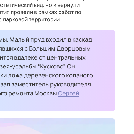
стетический вид, но и вернули
тия провели в рамках работ по
 парковой территории.
ы. Малый пруд входил в каскад
нявшихся с Большим Дворцовым
ится вдалеке от центральных
зея-усадьбы “Кусково”. Он
тки ложа деревенского копаного
азал заместитель руководителя
ого ремонта Москвы
Сергей