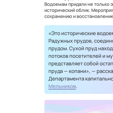
Водоемам придали не только э
исторический облик. Мероприя
сохранению и восстановлению
«Это исторические водоем
Радужных прудов, соеди
прудом. Сухой пруд наход
потоков посетителей и му
представляет собой оста
пруда — копани», — расск
Департамента капитальн
Мельников
.