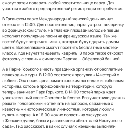
смогут затем подарить любой посетительнице парка. Для
участия в забеге предварительной регистрации не требуется.
В Таганском парке Международный женский день начнут
отмечать в 12:00. Для посетительниц парка устроят вечеринку
во французском стиле. На главной площади молодые певцы
исполнят популярные песни на французском языке. Там же
гостей будут встречать мимы, которые будут дарить дамам
цветы. Все желающие смогут посетить бесплатные мастер-
классы, где научат танцевать кадриль. В парке также откроют
фотозону с главным символом Парижа — Эйфелевой башней.
А в Парке Горького в честь праздника организуют бесплатные
пешеходные туры. В 12:00 состоится прогулка «14 историй о
любви». Она посвящена романтическим легендам и любовным
историям, которые происходили на территории, которую
теперь занимает Парк Горького. В 14:00 гостей парка ждет
увлекательный квест Cherchez la femme. Его участники должны
решать головоломки и отвечать на вопросы, связанные с
известными историческими личностями, которые любили
гулять в парке. А в 16:00 можно попасть на экскурсию
«Женские дуэли, балы и развлечения обитателей Нескучного
сада». Гид расскажет, в каких случаях женщины выясняли