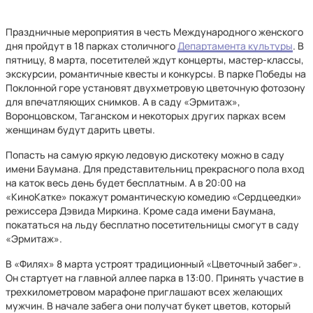
Праздничные мероприятия в честь Международного женского
дня пройдут в 18 парках столичного
Департамента культуры
. В
пятницу, 8 марта, посетителей ждут концерты, мастер-классы,
экскурсии, романтичные квесты и конкурсы. В парке Победы на
Поклонной горе установят двухметровую цветочную фотозону
для впечатляющих снимков. А в саду «Эрмитаж»,
Воронцовском, Таганском и некоторых других парках всем
женщинам будут дарить цветы.
Попасть на самую яркую ледовую дискотеку можно в саду
имени Баумана. Для представительниц прекрасного пола вход
на каток весь день будет бесплатным. А в 20:00 на
«КиноКатке» покажут романтическую комедию «Сердцеедки»
режиссера Дэвида Миркина. Кроме сада имени Баумана,
покататься на льду бесплатно посетительницы смогут в саду
«Эрмитаж».
В «Филях» 8 марта устроят традиционный «Цветочный забег».
Он стартует на главной аллее парка в 13:00. Принять участие в
трехкилометровом марафоне приглашают всех желающих
мужчин. В начале забега они получат букет цветов, который