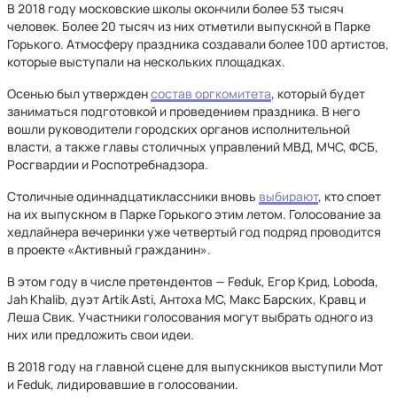
В 2018 году московские школы окончили более 53 тысяч
человек. Более 20 тысяч из них отметили выпускной в Парке
Горького. Атмосферу праздника создавали более 100 артистов,
которые выступали на нескольких площадках.
Осенью был утвержден
состав оргкомитета
, который будет
заниматься подготовкой и проведением праздника. В него
вошли руководители городских органов исполнительной
власти, а также главы столичных управлений МВД, МЧС, ФСБ,
Росгвардии и Роспотребнадзора.
Столичные одиннадцатиклассники вновь
выбирают
, кто споет
на их выпускном в Парке Горького этим летом. Голосование за
хедлайнера вечеринки уже четвертый год подряд проводится
в проекте «Активный гражданин».
В этом году в числе претендентов — Feduk, Егор Крид, Loboda,
Jah Khalib, дуэт Artik Asti, Антоха МС, Макс Барских, Кравц и
Леша Свик. Участники голосования могут выбрать одного из
них или предложить свои идеи.
В 2018 году на главной сцене для выпускников выступили Мот
и Feduk, лидировавшие в голосовании.