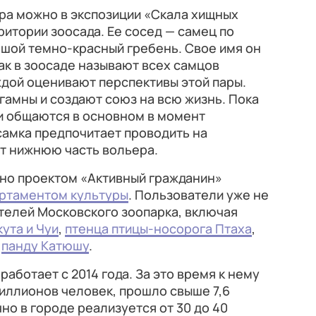
ра можно в экспозиции «Скала хищных
ритории зоосада. Ее сосед — самец по
льшой темно-красный гребень. Свое имя он
так в зоосаде называют всех самцов
дой оценивают перспективы этой пары.
амны и создают союз на всю жизнь. Пока
 и общаются в основном в момент
самка предпочитает проводить на
ет нижнюю часть вольера.
но проектом «Активный гражданин»
ртаментом культуры
. Пользователи уже не
телей Московского зоопарка, включая
ута и Чуи
,
птенца птицы-носорога Птаха
,
и
панду Катюшу
.
работает с 2014 года. За это время к нему
иллионов человек, прошло свыше 7,6
но в городе реализуется от 30 до 40