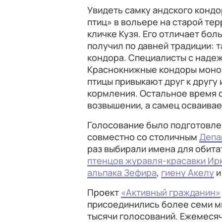
Увидеть самку андского кондо
птиц» в вольере на старой тер
кличке Кузя. Его отличает бо
получил по давней традиции: 
кондора. Специалисты с надеж
Краснокнижные кондоры моног
птицы привыкают друг к другу
кормления. Остальное время 
возвышении, а самец осваива
Голосование было подготовле
совместно со столичным
Депа
раз выбирали имена для обита
птенцов журавля-красавки Ирк
альпака Зефира
,
гиену Акелу
Проект
«Активный гражданин»
присоединились более семи м
тысячи голосований. Ежемесяч