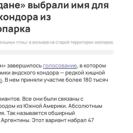
дане» выбрали имя для
кондора из
опарка
хищных птиц» в вольере на старой территории зоопарка.
ин» завершилось
голосование
, в котором
амки андского кондора — редкой хищной
а
. В нем приняли участие более 180 тысяч
иантов. Все они были связаны с
 родом из Южной Америки. Абсолютным
я. Так называется обширный
 Аргентины. Этот вариант набрал 47