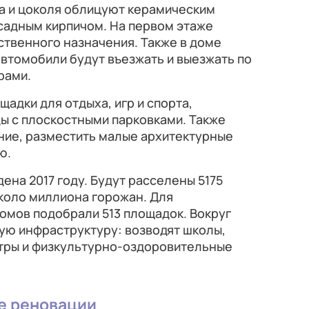
а и цоколя облицуют керамическим
садным кирпичом. На первом этаже
твенного назначения. Также в доме
автомобили будут въезжать и выезжать по
рами.
адки для отдыха, игр и спорта,
ы с плоскостными парковками. Также
ние, разместить малые архитектурные
ю.
на 2017 году. Будут расселены 5175
коло миллиона горожан. Для
омов подобрали 513 площадок. Вокруг
ую инфраструктуру: возводят школы,
нтры и физкультурно-оздоровительные
е реновации