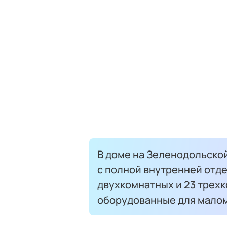
В доме на Зеленодольской
с полной внутренней отде
двухкомнатных и 23 трехк
оборудованные для малом