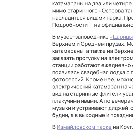
катамараны на два или четыре
мимо старинного «Острова тан
насладиться видами парка. Про
Подробности — на официально
В музее-заповеднике
«Царицы
Верхнем и Среднем прудах. М
катамараны, а также на Верхн
заказать прогулку на электро
станции работают ежедневно с 
появилась свадебная лодка с
фотосессий. Кроме нее, можн
электрический катамаран на ч
вид на старинные флигели ус
плакучими ивами. А по вечера
музыки и устраивают диджей-се
будни, а в выходные и праздник
В
Измайловском парке
на Круг