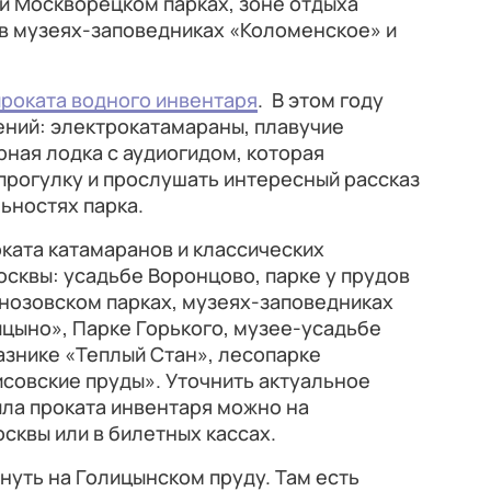
и Москворецком парках, зоне отдыха
 в музеях-заповедниках «Коломенское» и
проката водного инвентаря
. В этом году
ений: электрокатамараны, плавучие
рная лодка с аудиогидом, которая
прогулку и прослушать интересный рассказ
ьностях парка.
оката катамаранов и классических
осквы: усадьбе Воронцово, парке у прудов
нозовском парках, музеях-заповедниках
цыно», Парке Горького, музее-усадьбе
знике «Теплый Стан», лесопарке
исовские пруды». Уточнить актуальное
ила проката инвентаря можно на
сквы или в билетных кассах.
уть на Голицынском пруду. Там есть