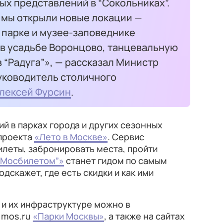
ых представлений в “Сокольниках”.
е мы открыли новые локации —
 парке и музее-заповеднике
 в усадьбе Воронцово, танцевальную
в “Радуга”», — рассказал Министр
уководитель столичного
лексей Фурсин
.
й в парках города и других сезонных
проекта
«Лето в Москве»
. Сервис
леты, забронировать места, пройти
 “Мосбилетом”»
станет гидом по самым
дскажет, где есть скидки и как ими
 и их инфраструктуре можно в
 mos.ru
«Парки Москвы»
, а также на сайтах