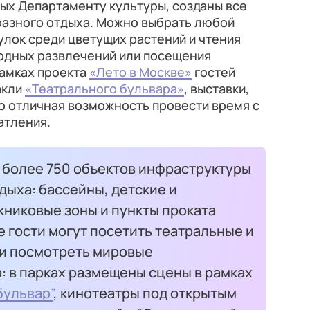
ых Департаменту культуры, созданы все
разного отдыха. Можно выбрать любой
улок среди цветущих растений и чтения
водных развлечений или посещения
рамках проекта
«Лето в Москве»
гостей
акли
«Театрального бульвара»
, выставки,
то отличная возможность провести время с
атления.
о более 750 объектов инфраструктуры
дыха: бассейны, детские и
книковые зоны и пункты проката
е гости могут посетить театральные и
и посмотреть мировые
: в парках размещены сцены в рамках
бульвар”
, кинотеатры под открытым