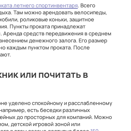
оката летнего спортинвентаря
. Всего
отдыха. Там можно арендовать велосипеды,
мобили, роликовые коньки, защитное
ния. Пункты проката принадлежат
 Аренда средств передвижения в среднем
с внесением денежного залога. Его размер
но каждым пунктом проката. После
ают.
кник
или
почитать в
оне уделено спокойному и расслабленному
 например, есть беседки различных
ейных до просторных для компаний. Можно
ом, детской игровой зоной или