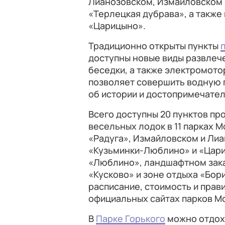
Лианозовском, Измайловском 
«Терлецкая дубрава», а также
«Царицыно».
Традиционно открыты пункты
доступны новые виды развлеч
беседки, а также электромото
позволяет совершить водную 
об истории и достопримечател
Всего доступны 20 пунктов пр
весельных лодок в 11 парках М
«Радуга», Измайловском и Лиа
«Кузьминки-Люблино» и «Цари
«Люблино», ландшафтном зака
«Кусково» и зоне отдыха «Бор
расписание, стоимость и прав
официальных сайтах парков Мо
В
Парке Горького
можно отдохн