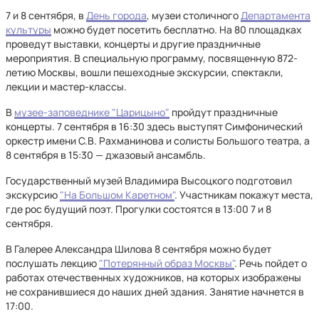
7 и 8 сентября, в
День города
, музеи столичного
Департамента
культуры
можно будет посетить бесплатно. На 80 площадках
проведут выставки, концерты и другие праздничные
мероприятия. В специальную программу, посвященную 872-
летию Москвы, вошли пешеходные экскурсии, спектакли,
лекции и мастер-классы.
В
музее-заповеднике "Царицыно"
пройдут праздничные
концерты. 7 сентября в 16:30 здесь выступят Симфонический
оркестр имени С.В. Рахманинова и солисты Большого театра, а
8 сентября в 15:30 — джазовый ансамбль.
Государственный музей Владимира Высоцкого подготовил
экскурсию
"На Большом Каретном"
. Участникам покажут места,
где рос будущий поэт. Прогулки состоятся в 13:00 7 и 8
сентября.
В Галерее Александра Шилова 8 сентября можно будет
послушать лекцию
"Потерянный образ Москвы"
. Речь пойдет о
работах отечественных художников, на которых изображены
не сохранившиеся до наших дней здания. Занятие начнется в
17:00.