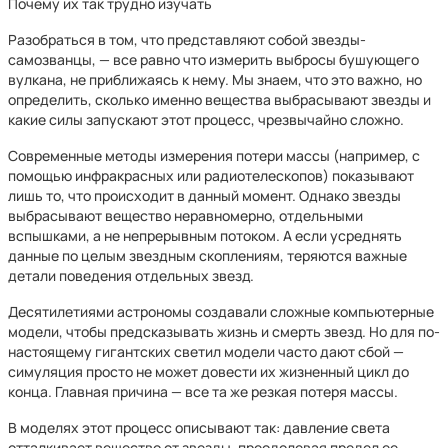
Почему их так трудно изучать
Разобраться в том, что представляют собой звезды-
самозванцы, — все равно что измерить выбросы бушующего
вулкана, не приближаясь к нему. Мы знаем, что это важно, но
определить, сколько именно вещества выбрасывают звезды и
какие силы запускают этот процесс, чрезвычайно сложно.
Современные методы измерения потери массы (например, с
помощью инфракрасных или радиотелескопов) показывают
лишь то, что происходит в данный момент. Однако звезды
выбрасывают вещество неравномерно, отдельными
вспышками, а не непрерывным потоком. А если усреднять
данные по целым звездным скоплениям, теряются важные
детали поведения отдельных звезд.
Десятилетиями астрономы создавали сложные компьютерные
модели, чтобы предсказывать жизнь и смерть звезд. Но для по-
настоящему гигантских светил модели часто дают сбой —
симуляция просто не может довести их жизненный цикл до
конца. Главная причина — все та же резкая потеря массы.
В моделях этот процесс описывают так: давление света
отталкивает вещество от звезды, преодолевая предел ее