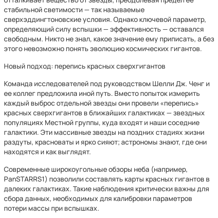
стабильной светимости — так называемые
сверхэддингтоновские условия. Однако ключевой параметр,
определяющий силу вспышки — эффективность — оставался
свободным. Никто не знал, какое значение ему приписать, а без
этого невозможно понять эволюцию космических гигантов.
Новый подход: перепись красных сверхгигантов
Команда исследователей под руководством Шелли Дж. Ченг и
ее коллег предложила иной путь. Вместо попыток измерить
каждый выброс отдельной звезды они провели «перепись»
красных сверхгигантов в ближайших галактиках — звездных
популяциях Местной группы, куда входят и наши соседние
галактики. Эти массивные звезды на поздних стадиях жизни
раздуты, красноваты и ярко сияют; астрономы знают, где они
находятся и как выглядят.
Современные широкоугольные обзоры неба (например,
PanSTARRS1) позволили составлять карты красных гигантов в
далеких галактиках. Такие наблюдения критически важны для
сбора данных, необходимых для калибровки параметров
потери массы при вспышках.