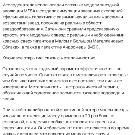
Исследователи использовали сложные модели звездной
эволюции MESA и создали симуляции звездных скоплений —
«фальшивые» галактики с разными начальными массами и
возрастами звезд, похожие на реальные области
звездообразования. Затем они сравнили предсказанную
яркость этих модельных звезд с реальными наблюдениями
красных сверхгигантов в Малом и Большом Магеллановых
Облаках, а также в галактике Андромеды (М31).
Ключевое открытие: связь с металличностью
Оказалось, что загадочный параметр эффективности — не
случайное число. Он четко связан с металличностью звезды:
чем больше тяжелых элементов в ее составе, тем сильнее
извержения. Металличность — астрономический термин,
обозначающий содержание элементов тяжелее водорода и
гелия.
При такой откалиброванной эруптивной потере массы звезды,
изначально имеющие массу примерно в 20 раз больше
солнечной, в моделях вообще не становятся красными
сверхгигантами. Они сбрасывают столько вещества во время
мощных вспышек, что полностью минуют эту фазу и