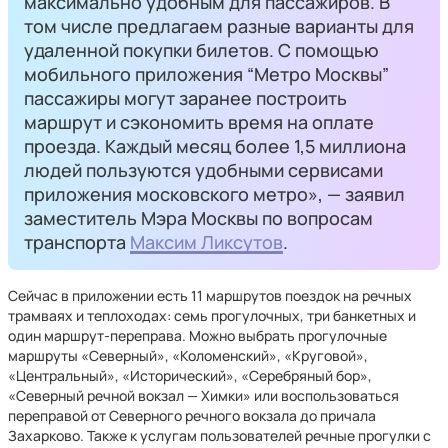
максимально удобным для пассажиров. В
том числе предлагаем разные варианты для
удаленной покупки билетов. С помощью
мобильного приложения “Метро Москвы”
‎пассажиры могут заранее построить
маршрут и сэкономить время на оплате
проезда. Каждый месяц более 1,5 миллиона
людей пользуются удобными сервисами
приложения московского метро», — заявил
заместитель Мэра Москвы по вопросам
транспорта
Максим Ликсутов
.
Сейчас в приложении есть 11 маршрутов поездок на речных
трамваях и теплоходах: семь прогулочных, три банкетных и
один маршрут-переправа. Можно выбрать прогулочные
маршруты «Северный», «Коломенский», «Круговой»,
«Центральный», «Исторический», «Серебряный бор»,
«Северный речной вокзал — Химки» или воспользоваться
переправой от Северного речного вокзала до причала
Захарково. Также к услугам пользователей речные прогулки с