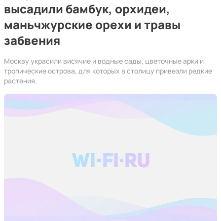
высадили бамбук, орхидеи,
маньчжурские орехи и травы
забвения
Москву украсили висячие и водные сады, цветочные арки и
тропические острова, для которых в столицу привезли редкие
растения.