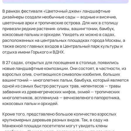
В рамках фестиваля «Цветочный джем» ландшафтные
дизайнеры создали необычные сады — водные и висячие,
цветочные арки и тропические острова. Для них в столицу
привезли редкие растения: оливы, вашингтонии, бамбук,
кокосовые пальмы и орхидеи. Увидеть их можно в садах,
расположенных на центральных площадках города Москвы, а
также около главных входов в Центральный парк культуры и
отдыха имени Горького и ВДНХ.
В 27 садах, открытых для посещения в столице, появились
новые ландшафтные композиции. Они состоят, в частности, из
взрослых олив, считающихся символом изобилия, больших
вашингтоний — многолетних пальм, бамбука, который является
одной из самых быстро растущих трав, непентесов — травы
забвения из древнегреческих мифов, эхмей — тропических
многолетников, асплениума — вечнозеленого папоротника,
кокосовых пальм и орхидей.
Кроме того, представлено большое количество взрослых
крупномерных деревьев разных видов. Так, в саду на
Манежной площади посетители могут увидеть клены