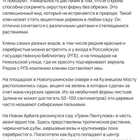
«глобозум». Уникальность растения в том, что его крона
способна сохранять округлую форму без обрезки. Это
селекционный вид, который не встречается в природе. Такой
клен может стать акцентным деревом в любом саду. Он
отлично сочетается с различными цветами и стелющимися
растениями.
Клены самых разных видов, в том числе редкие красные и
серебристые можно встретить и у входа в Российскую
государственную библиотеку (РГБ), и на площадке на
Никольской улице, где их красоту подчеркивают зеркала.
Рядом с РГБ компанию кленам составляют ивы.
На площадках в Новопушкинском сквере и на Кузнецком Мосту
расположились сады, акцент на зелень в которых сделан за
счет маньчжурских орехов. Из-за необычной формы листьев
(длина их может достигать 50–100 сантиметров) эти деревья
часто называют сибирскими пальмами.
На Новом Арбате раскинулся сад «Грани Лентулова» в честь
авангардистов. Здесь представлены тропические растения,
черешчатые дубы, шершавые вязы и крупномеры лоха
серебристого. Посетители как будто попадают в центр