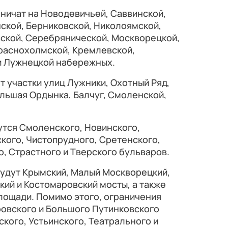
ничат на Новодевичьей, Саввинской,
ской, Берниковской, Николоямской,
ской, Серебрянической, Москворецкой,
Краснохолмской, Кремлевской,
и Лужнецкой набережных.
 участки улиц Лужники, Охотный Ряд,
ольшая Ордынка, Балчуг, Смоленской,
утся Смоленского, Новинского,
ского, Чистопрудного, Сретенского,
, Страстного и Тверского бульваров.
будут Крымский, Малый Москворецкий,
кий и Костомаровский мосты, а также
лощади. Помимо этого, ограничения
ровского и Большого Путинковского
ского, Устьинского, Театрального и