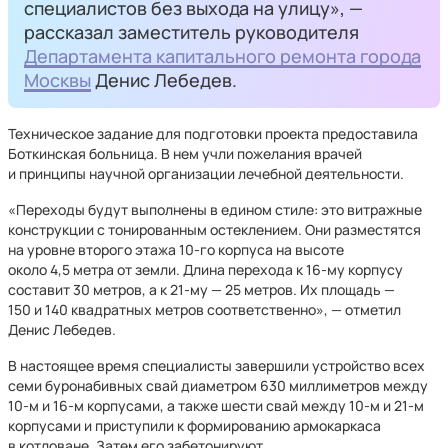
специалистов без выхода на улицу», —
рассказал заместитель руководителя
Департамента капитального ремонта города
Москвы
Денис Лебедев.
Техническое задание для подготовки проекта предоставила
Боткинская больница. В нем учли пожелания врачей
и принципы научной организации лечебной деятельности.
«Переходы будут выполнены в едином стиле: это витражные
конструкции с тонированным остеклением. Они разместятся
на уровне второго этажа 10-го корпуса на высоте
около 4,5 метра от земли. Длина перехода к 16-му корпусу
составит 30 метров, а к 21-му — 25 метров. Их площадь —
150 и 140 квадратных метров соответственно», — отметил
Денис Лебедев.
В настоящее время специалисты завершили устройство всех
семи буронабивных свай диаметром 630 миллиметров между
10-м и 16-м корпусами, а также шести свай между 10-м и 21-м
корпусами и приступили к формированию армокаркаса
в котловане. Затем его забетонируют.