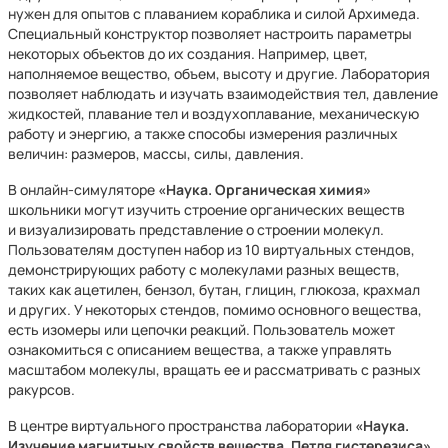
нужен для опытов с плаванием кораблика и силой Архимеда.
Специальный конструктор позволяет настроить параметры
некоторых объектов до их создания. Например, цвет,
наполняемое вещество, объем, высоту и другие. Лаборатория
позволяет наблюдать и изучать взаимодействия тел, давление
жидкостей, плавание тел и воздухоплавание, механическую
работу и энергию, а также способы измерения различных
величин: размеров, массы, силы, давления.
В онлайн-симуляторе
«Наука. Органическая химия»
школьники могут изучить строение органических веществ
и визуализировать представление о строении молекул.
Пользователям доступен набор из 10 виртуальных стендов,
демонстрирующих работу с молекулами разных веществ,
таких как ацетилен, бензол, бутан, глицин, глюкоза, крахмал
и других. У некоторых стендов, помимо основного вещества,
есть изомеры или цепочки реакций. Пользователь может
ознакомиться с описанием вещества, а также управлять
масштабом молекулы, вращать ее и рассматривать с разных
ракурсов.
В центре виртуального пространства лаборатории
«Наука.
Изучение магнитных свойств вещества. Петля гистерезиса»