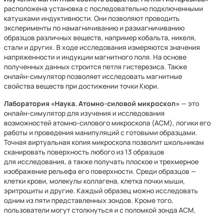
расположена установка с последовательно подключенными
катушками индуктивности. Они позволяют проводить
эксперименты по намагничиванию и размагничиванию
образцов различных веществ, например кобальта, никеля,
стали и других. В ходе исследования измеряются значения
напряженности и индукции магнитного поля. На основе
полученных данных строится петля гистерезиса. Также
онлайн-симулятор позволяет исследовать магнитные
свойства веществ при достижении точки Кюри.
Лаборатория «Наука. Атомно-силовой микроскоп»
— это
онлайн-симулятор для изучения и исследования
возможностей атомно-силового микроскопа (АСМ), логики его
работы и проведения манипуляций с готовыми образцами.
Точная виртуальная копия микроскопа позволит школьникам
сканировать поверхность любого из 13 образцов
для исследования, а также получать плоское и трехмерное
изображение рельефа его поверхности. Среди образцов —
клетки крови, молекулы коллагена, клетка почки мыши,
эритроциты и другие. Каждый образец можно исследовать
одним из пяти представленных зондов. Кроме того,
пользователи могут столкнуться и с поломкой зонда АСМ,