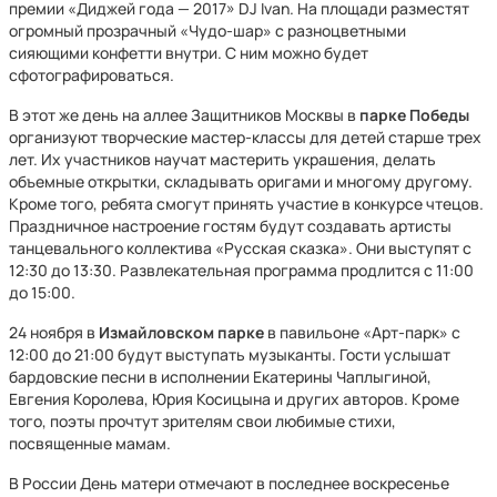
премии «Диджей года — 2017» DJ Ivan. На площади разместят
огромный прозрачный «Чудо-шар» с разноцветными
сияющими конфетти внутри. С ним можно будет
сфотографироваться.
В этот же день на аллее Защитников Москвы в
парке Победы
организуют творческие мастер-классы для детей старше трех
лет. Их участников научат мастерить украшения, делать
объемные открытки, складывать оригами и многому другому.
Кроме того, ребята смогут принять участие в конкурсе чтецов.
Праздничное настроение гостям будут создавать артисты
танцевального коллектива «Русская сказка». Они выступят с
12:30 до 13:30. Развлекательная программа продлится с 11:00
до 15:00.
24 ноября в
Измайловском парке
в павильоне «Арт-парк» с
12:00 до 21:00 будут выступать музыканты. Гости услышат
бардовские песни в исполнении Екатерины Чаплыгиной,
Евгения Королева, Юрия Косицына и других авторов. Кроме
того, поэты прочтут зрителям свои любимые стихи,
посвященные мамам.
В России День матери отмечают в последнее воскресенье