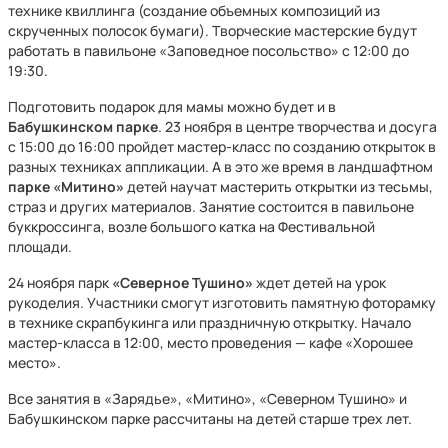
технике квиллинга (создание объемных композиций из
скрученных полосок бумаги). Творческие мастерские будут
работать в павильоне «Заповедное посольство» с 12:00 до
19:30.
Подготовить подарок для мамы можно будет и в
Бабушкинском парке
. 23 ноября в центре творчества и досуга
с 15:00 до 16:00 пройдет мастер-класс по созданию открыток в
разных техниках аппликации. А в это же время в ландшафтном
парке «Митино»
детей научат мастерить открытки из тесьмы,
страз и других материалов. Занятие состоится в павильоне
буккроссинга, возле большого катка на Фестивальной
площади.
24 ноября парк
«Северное Тушино»
ждет детей на урок
рукоделия. Участники смогут изготовить памятную фоторамку
в технике скрапбукинга или праздничную открытку. Начало
мастер-класса в 12:00, место проведения — кафе «Хорошее
место».
Все занятия в «Зарядье», «Митино», «Северном Тушино» и
Бабушкинском парке рассчитаны на детей старше трех лет.