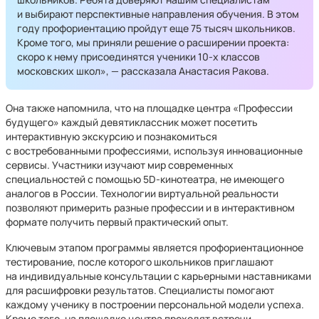
и выбирают перспективные направления обучения. В этом
году профориентацию пройдут еще 75 тысяч школьников.
Кроме того, мы приняли решение о расширении проекта:
скоро к нему присоединятся ученики 10-х классов
московских школ», — рассказала Анастасия Ракова.
Она также напомнила, что на площадке центра «Профессии
будущего» каждый девятиклассник может посетить
интерактивную экскурсию и познакомиться
с востребованными профессиями, используя инновационные
сервисы. Участники изучают мир современных
специальностей с помощью 5D-кинотеатра, не имеющего
аналогов в России. Технологии виртуальной реальности
позволяют примерить разные профессии и в интерактивном
формате получить первый практический опыт.
Ключевым этапом программы является профориентационное
тестирование, после которого школьников приглашают
на индивидуальные консультации с карьерными наставниками
для расшифровки результатов. Специалисты помогают
каждому ученику в построении персональной модели успеха.
Кроме того, на площадке центра проходят встречи