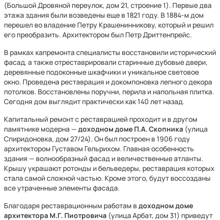
(Большой Дровяной переулок, дом 21, строение 1). Первые два
этажа здания были возведены еще в 1821 году. В 1884-м дом
перешел во владение Петру Крашенинникову, который и решил
его преобразить. Архитектором был Петр Дриттенпрейс.
В рамках капремонта специалисты восстановили исторический
фасад, а также отреставрировали старинные дубовые двери,
деревянные подоконные шкафчики и уникальное световое
окно. Проведена реставрация и докомпоновка лепного декора
потолков. Восстановлены поручни, перила и напольная плитка.
Сегодня дом выглядит практически как 140 лет назад.
Капитальный ремонт с реставрацией проходит и в другом
памятнике модерна —
доходном доме П.А. Скопника
(улица
Спиридоновка, дом 27/24). Он был построен в 1906 году
архитектором Густавом Гельрихом. Главная особенность
здания — волнообразный фасад и величественные атланты.
Крышу украшают ротонды и бельведеры, реставрация которых
стала самой сложной частью. Кроме этого, будут воссозданы
все утраченные элементы фасада.
Благодаря реставрационным работам в
доходном доме
архитектора М.Г. Пиотровича
(улица Арбат, дом 31) приведут