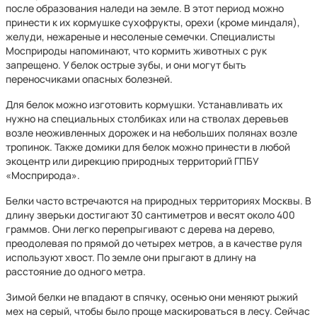
после образования наледи на земле. В этот период можно
принести к их кормушке сухофрукты, орехи (кроме миндаля),
желуди, нежареные и несоленые семечки. Специалисты
Мосприроды напоминают, что кормить животных с рук
запрещено. У белок острые зубы, и они могут быть
переносчиками опасных болезней.
Для белок можно изготовить кормушки. Устанавливать их
нужно на специальных столбиках или на стволах деревьев
возле неоживленных дорожек и на небольших полянах возле
тропинок. Также домики для белок можно принести в любой
экоцентр или дирекцию природных территорий ГПБУ
«Мосприрода».
Белки часто встречаются на природных территориях Москвы. В
длину зверьки достигают 30 сантиметров и весят около 400
граммов. Они легко перепрыгивают с дерева на дерево,
преодолевая по прямой до четырех метров, а в качестве руля
используют хвост. По земле они прыгают в длину на
расстояние до одного метра.
Зимой белки не впадают в спячку, осенью они меняют рыжий
мех на серый, чтобы было проще маскироваться в лесу. Сейчас