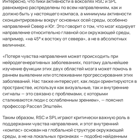
Интересно, что пики активности в вокселях RSC и SPL
равномерно распределены по всем направлениям, как и
должно быть у настоящего компаса, а минимумы активности
сконцентрированы вокруг основных осей среды, особенно
направлений Север и Юг. Это говорит о том, что мозг кодирует
направление относительно главной оси окружающей среды,
например, «на 45° к востоку от севера», а не в абсолютных
величинах.
«Потеря чувства направления может происходить при
нейродегенеративных заболеваниях, поэтому дальнейшее
изучение функции этих двух областей мозга может помочь в
раннем выявлении или отслеживании прогрессирования этих
заболеваний. Нас также интересует, как люди ориентируются в
пространстве, используя как визуальные, так и внутренние
сигналы — это связано с проблемами, с которыми
сталкиваются люди с ослабленным зрением», — пояснил
профессор Рассел Эпштейн.
Таким образом, RSC и SPL играют критически важную роль в
поддержании чувства направления, и этот внутренний
«компас» основан на глобальной структуре окружающей
среды, а не на локальных признаках — подобно найденным