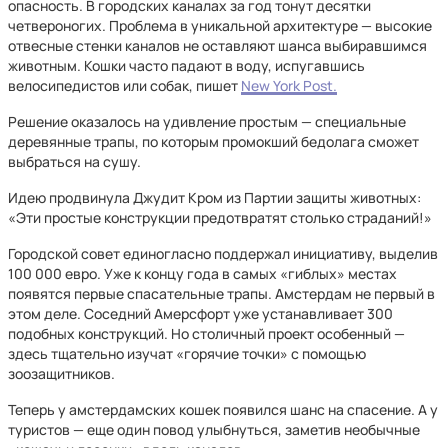
опасность. В городских каналах за год тонут десятки
четвероногих. Проблема в уникальной архитектуре — высокие
отвесные стенки каналов не оставляют шанса выбиравшимся
животным. Кошки часто падают в воду, испугавшись
велосипедистов или собак, пишет
New York Post.
Решение оказалось на удивление простым — специальные
деревянные трапы, по которым промокший бедолага сможет
выбраться на сушу.
Идею продвинула Джудит Кром из Партии защиты животных:
«Эти простые конструкции предотвратят столько страданий!»
Городской совет единогласно поддержал инициативу, выделив
100 000 евро. Уже к концу года в самых «гиблых» местах
появятся первые спасательные трапы. Амстердам не первый в
этом деле. Соседний Амерсфорт уже устанавливает 300
подобных конструкций. Но столичный проект особенный —
здесь тщательно изучат «горячие точки» с помощью
зоозащитников.
Теперь у амстердамских кошек появился шанс на спасение. А у
туристов — еще один повод улыбнуться, заметив необычные