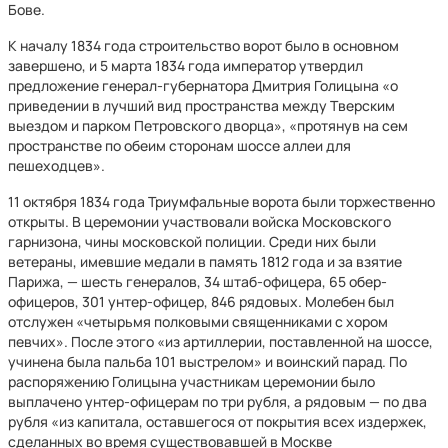
Бове.
К началу 1834 года строительство ворот было в основном
завершено, и 5 марта 1834 года император утвердил
предложение генерал-губернатора Дмитрия Голицына «о
приведении в лучший вид пространства между Тверским
выездом и парком Петровского дворца», «протянув на сем
пространстве по обеим сторонам шоссе аллеи для
пешеходцев».
11 октября 1834 года Триумфальные ворота были торжественно
открыты. В церемонии участвовали войска Московского
гарнизона, чины московской полиции. Среди них были
ветераны, имевшие медали в память 1812 года и за взятие
Парижа, — шесть генералов, 34 штаб-офицера, 65 обер-
офицеров, 301 унтер-офицер, 846 рядовых. Молебен был
отслужен «четырьмя полковыми священниками с хором
певчих». После этого «из артиллерии, поставленной на шоссе,
учинена была пальба 101 выстрелом» и воинский парад. По
распоряжению Голицына участникам церемонии было
выплачено унтер-офицерам по три рубля, а рядовым — по два
рубля «из капитала, оставшегося от покрытия всех издержек,
сделанных во время существовавшей в Москве