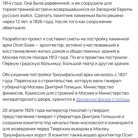
1814 года. Она была деревянной, и ее соорудили для
торжественной встречи возвращавшихся из Западной Европы
русских войск. Сделать памятник каменным было решено
через 12 лет, в 1826 году, после того как сооружение
обветшало.
Разработал проект и составил сметы на постройку каменной
арки Осип Бове — архитектор, активно участвовавший в
восстановлении жилых домов и общественных зданий в
Москве после пожара 1812 года. По его проектам построили
Первую градскую больницу, Большой театр и другие здания.
Обсуждение постройки Триумфальной арки началось с 1827
года. Переписка о строительстве, которую вели генерал-
губернатор Москвы Дмитрий Голицын, Министерство
финансов, Комиссия для строений в Москве и Министерство
императорского двора, хранится в
Архивном фонде столицы
.
20 апреля 1829 года император Николай I утвердил
представление генерал-губернатора Дмитрия Голицына о
создании комитета под начальством московского коменданта
для возведения перед Тверским въездом в Москву
Триумфальных ворот. В комитет также вошел архитектор Осип