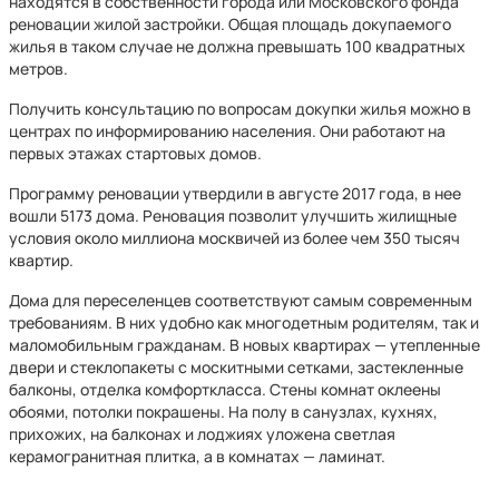
находятся в собственности города или Московского фонда
реновации жилой застройки. Общая площадь докупаемого
жилья в таком случае не должна превышать 100 квадратных
метров.
Получить консультацию по вопросам докупки жилья можно в
центрах по информированию населения. Они работают на
первых этажах стартовых домов.
Программу реновации утвердили в августе 2017 года, в нее
вошли 5173 дома. Реновация позволит улучшить жилищные
условия около миллиона москвичей из более чем 350 тысяч
квартир.
Дома для переселенцев соответствуют самым современным
требованиям. В них удобно как многодетным родителям, так и
маломобильным гражданам. В новых квартирах — утепленные
двери и стеклопакеты с москитными сетками, застекленные
балконы, отделка комфорткласса. Стены комнат оклеены
обоями, потолки покрашены. На полу в санузлах, кухнях,
прихожих, на балконах и лоджиях уложена светлая
керамогранитная плитка, а в комнатах — ламинат.