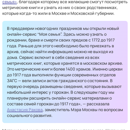
семья»
, благодаря которому все желающие смогут посмотреть
метрические книги и узнать из них о своих родственниках,
которые когда-то жили в Москве и Московской губернии.
В преддверии новогодних праздников мы открыли новый
онлайн-сервис “Моя семья”. Здесь можно узнать о
рождении, браке и смерти своих предков с 1772 до 1917
года. Раньше для этого необходимо было приезжать в
архив, сейчас найти информацию можно не выходя из
дома. Сервис включит в себя сведения из всех
метрических книг, которые хранятся в московском архиве.
Это метрические книги более 1400 храмов. Именно церкви
до 1917 года выполняли функции современных отделов
ЗАГС — вели записи актов гражданского состояния. В
первую очередь размещены сведения, которые вызывают
наибольший интерес у горожан. В следующем году мы
планируем расширить онлайн-сервис материалами о
составе семей горожан до 1917 года», — рассказала
Анастасия Ракова
, заместитель Мэра Москвы по вопросам
социального развития.