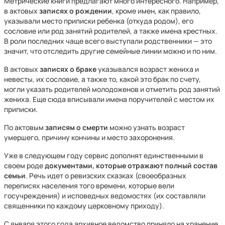
Метрические книги предлагают много интересного. Например,
в актовых
записях о рождении
, кроме имен, как правило,
указывали место приписки ребенка (откуда родом), его
сословие или род занятий родителей, а также имена крестных.
В роли последних чаще всего выступали родственники — это
значит, что отследить другие семейные линии можно и по ним.
В актовых
записях о браке
указывался возраст жениха и
невесты, их сословие, а также то, какой это брак по счету,
могли указать родителей молодоженов и отметить род занятий
жениха. Еще сюда вписывали имена поручителей с местом их
приписки.
По актовым
записям о смерти
можно узнать возраст
умершего, причину кончины и место захоронения.
Уже в следующем году сервис дополнят единственными в
своем роде
документами, которые отражают полный состав
семьи
. Речь идет о ревизских сказках (своеобразных
переписях населения того времени, которые вели
госучреждения) и исповедных ведомостях (их составляли
священники по каждому церковному приходу).
С января этого года архивное ведомство приняло на хранение